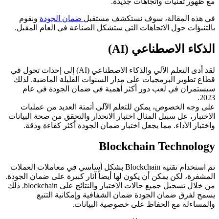
مع ظهور تقنيات واتجاهات جديدة.
في هذه المقالة، سوف نستكشف مستقبل
ضمان الجودة
ونقوم
بالتنبؤات حول الاتجاهات التي ستشكل الصناعة في العام المقبل.
الذكاء الاصطناعي (AI)
لقد أدى التعلم الآلي والذكاء الاصطناعي (AI) إلى إحداث تحول في
قطاع تطوير البرمجيات على مدار السنوات القليلة الماضية. لذلك
سيستمران في لعب دور أكثر أهمية في ضمان الجودة في عام
2023.
على وجه الخصوص، يمكن للتعلم الآلي أتمتة العديد من عمليات
الاختبار، عل سبيل المثال اختبار الانحدار والتحقق من صحة البيانات
واختبار الأداء. مما يجعل اختبار ضمان الجودة أكثر كفاءة ودقة.
Blockchain Technology
تم استخدام تقنية Blockchain بشكل أساسي في معاملات العملات
المشفرة، لكن يمكن أن يكون لها أيضاً آثار كبيرة على ضمان الجودة.
من خلال تسجيل جميع حالات الاختبار والنتائج على blockchain. ذلك
يسمح لفرق ضمان الجودة ضمان الشفافية وإمكانية التتبع
والمساءلة مع الحفاظ على خصوصية البيانات.