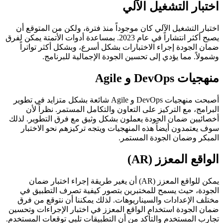
اختبار التشغيل الآلي
اختبار التشغيل الآلي كان موجوداً منذ فترة، ولكن من المتوقع أن
يصبح أكثر انتشاراً في عام 2023. بمساعدة أدوات الأتمتة يمكن لفرق
ضمان الجودة إجراء الاختبارات بشكل أسرع، وبشكل أكثر تواتراً
وشمولاً. مما يؤدي إلى تحسين الجودة الإجمالية للبرنامج.
منهجيات DevOps و Agile
أصبحت منهجيات DevOps و Agile شائعة بشكل متزايد في تطوير
البرامج، مع التركيز على التعاون والتكامل المستمر. نظراً لأن
أخصائيين ضمان الجودة يعملون بشكل وثيق مع فرق التطوير. لذلك
سوف يعتمدون أيضاً هذه المنهجيات ويتجه تركيزهم نحو الاختبار
المبكر وضمان الجودة المستمر.
الواقع المعزز (AR)
يمكن للواقع المعزز (AR) أن يغير طريقة إجراء اختبار ضمان
الجودة، حيث يسمح للمختبرين بتصور كيفية تصرف التطبيق في
مختلف الإعدادات والسيناريوهات. لذلك يمكننا أن نتوقع من فرق
ضمان الجودة استخدام الواقع المعزز في اختبار الإجراءات وتحسين
تجارب المستخدم والتأكد من أن التطبيقات تلبي توقعات المستخدم.