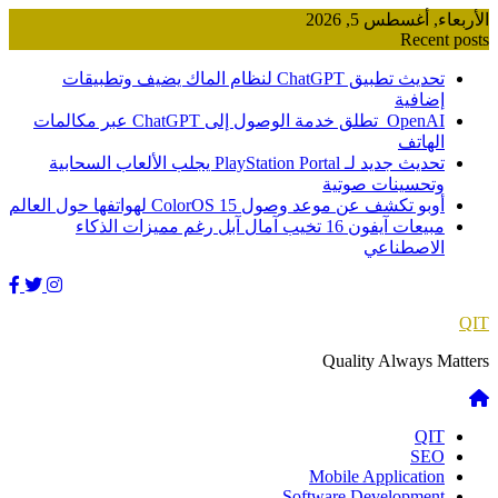
Skip
الأربعاء, أغسطس 5, 2026
to
Recent posts
content
تحديث تطبيق ChatGPT لنظام الماك يضيف وتطبيقات
إضافية
OpenAI تطلق خدمة الوصول إلى ChatGPT عبر مكالمات
الهاتف
تحديث جديد لـ PlayStation Portal يجلب الألعاب السحابية
وتحسينات صوتية
أوبو تكشف عن موعد وصول ColorOS 15 لهواتفها حول العالم
مبيعات آيفون 16 تخيب آمال آبل رغم مميزات الذكاء
الاصطناعي
QIT
Quality Always Matters
QIT
SEO
Mobile Application
Software Development