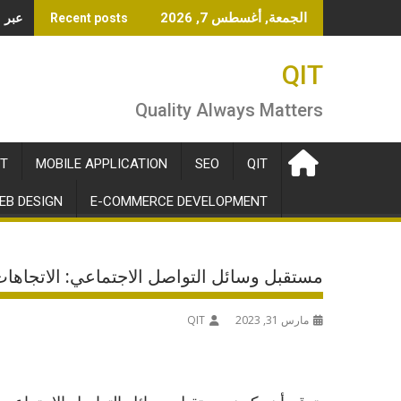
Ski
OpenAI تطلق 
الجمعة, أغسطس 7, 2026
Recent posts
t
conten
QIT
Quality Always Matters
T
MOBILE APPLICATION
SEO
QIT
EB DESIGN
E-COMMERCE DEVELOPMENT
مستقبل وسائل التواصل الاجتماعي: الاتجاهات وا
مارس 31, 2023
QIT