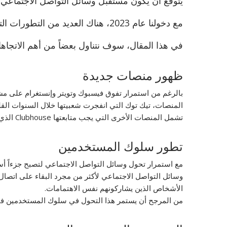
يتوقع أن يكون مستقبل وسائل التواصل الاجتماعي
مع دخولنا عام 2023، هناك العديد من التطورات التي يجب متابعتها والتي قد تشكل مستقبل وسائل التواصل الاجتماعي كما نعرفه.
في هذا المقال، سوف نتناول بعضاً من أهم الاتجاها
ظهور منصات جديدة
بالرغم من استمرار تفوق فيسبوك وتويتر وإنستغرام على مشه
المنصات، تيك توك التي انفجرت شعبيتها خلال السنوات القلي
تشمل المنصات الأخرى التي يجب متابعتها Clubhouse الذي يتيح للمستخدمين المشاركة في محادثات صوتية مباشرة. Discord، الذي يحظى بشعبية بين اللاعبين والمجتمعات على الإنترنت.
تطور سلوك المستخدمين
مع استمرار تحول وسائل التواصل الاجتماعي لتصبح جزءاً أس
وسائل التواصل الاجتماعي لأكثر من مجرد البقاء على اتصال 
الأشخاص الذين يشاركونهم نفس الاهتمامات.
من المرجح أن يستمر هذا التحول في سلوك المستخدمين في عام 2023 لأنها تصبح أداة أكثر أهمية للتواصل والتسويق وبنا