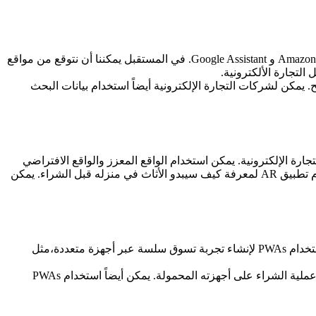
أصبح البحث الصوتي والمساعدين التفاعليين أكثر انتشاراً. ذلك مع ظهور مكبرات الصوت الذكية والمساعدين الافتراضيين الأذكياء مثل Amazon Alexa و Google Assistant. في المستقبل يمكننا أن نتوقع من مواقع
لتجارة الألكترونية.
مكن لشركات التجارة الإلكترونية أيضاً استخدام بيانات البحث
 فرصاً جديدة لشركات التجارة الإلكترونية. يمكن استخدام الواقع المعزز والواقع الافتراضي
لتزويد العملاء بتجارب منتجات غامرة ، مما يسمح لهم بتصور المنتجات في إعدادات العالم الحقيقي. على سبيل المثال ، يمكن للعميل استخدام تطبيق AR لمعرفة كيف سيبدو الأثاث في منزله قبل الشراء. يمكن
تطبيقات الويب التقدمية (PWAs) هي تطبيقات محمولة تعمل مباشرة في متصفح الويب، مما يوفر تجربة مستخدم سريعة الاستجابة. يمكن استخدام PWAs لإنشاء تجربة تسوق سلسة عبر أجهزة متعددة،مثل
على سبيل المثال، يمكن لـ PWA أن تسمح للعميل بإضافة عناصر إلى عربة التسوق الخاصة به على كمبيوتر سطح المكتب الخاص به وإكمال عملية الشراء على أجهزته المحمولة. يمكن أيضاً استخدام PWAs