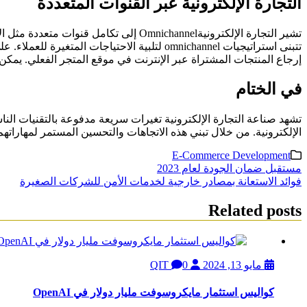
التجارة الإلكترونية عبر القنوات المتعددة
تشير التجارة الإلكترونيةOmnichannel إ
تتبنى استراتيجيات omnichannel لتلبية الاحتي
إرجاع المنتجات المشتراة عبر الإنترنت في موقع المتجر الفعلي. يمكن أيضاً استخدام استراتيجيات Omnichannel لتقديم عروض ترويجية وع
في الختام
تشهد صناعة التجارة الإلكترونية تغيرات سريعة مدفوعة بالتقنيات الن
الإلكترونية. من خلال تبني هذه الاتجاهات والتحسين المستمر لمهارات
E-Commerce Development
تصفّح
مستقبل ضمان الجودة لعام 2023
فوائد الاستعانة بمصادر خارجية لخدمات الأمن للشركات الصغيرة
المقالات
Related posts
مايو 13, 2024
QIT
0
كواليس استثمار مايكروسوفت مليار دولار في OpenAI