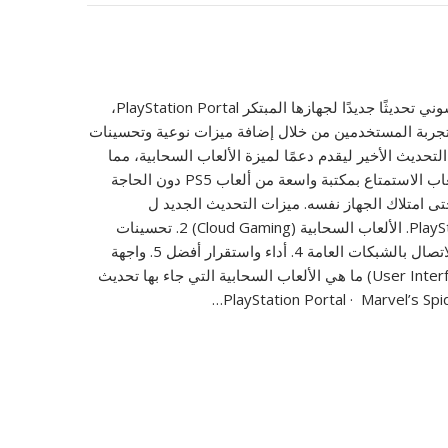
أطلقت شركة سوني تحديثًا جديدًا لجهازها المبتكر PlayStation Portal،
تجربة المستخدمين من خلال إضافة ميزات نوعية وتحسينات
التحديث الأخير ليقدم دعمًا لميزة الألعاب السحابية، مما
يتيح لعشاق الألعاب الاستمتاع بمكتبة واسعة من ألعاب PS5 دون الحاجة
حتى امتلاك الجهاز نفسه. ميزات التحديث الجديد ل
PlayStation Portal 1. الألعاب السحابية (Cloud Gaming) 2. تحسينات
صوتية 3. دعم الاتصال بالشبكات العامة 4. أداء واستقرار أفضل 5. واجهة
المستخدم (User Interface) ما هي الألعاب السحابية التي جاء بها تحديث
PlayStation Portal · Marvel’s Spi