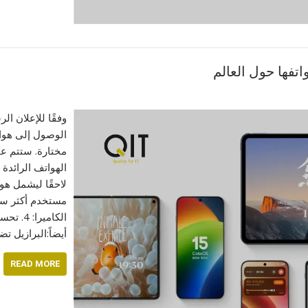
مختارة. ستتم عم
أيضاً:البرازيل 
READ MORE