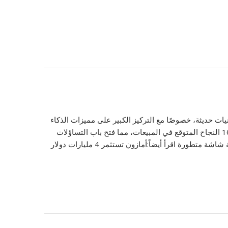
آبل من تقنيات حديثة، خصوصًا مع التركيز الكبير على مميزات الذكاء
الاصطناعي التي تضمنت تحسينات في الأداء والكاميرا والتفاعل مع المستخدم. لكن المفاجأة جاءت مخيبة للآمال، إذ لم يحقق آيفون 16 النجاح المتوقع في المبيعات، مما فتح باب التساؤلات
حول أسباب هذا التراجع. أهم ميزات آيفون 16 1. تقنيات الذكاء الاصطناعي المتقدمة 2. أداء فائق 3. كاميرات احترافية محسّنة 4. تجربة شاشة متطورة اقرأ أيضاً:أمازون تستثمر 4 مليارات دولار