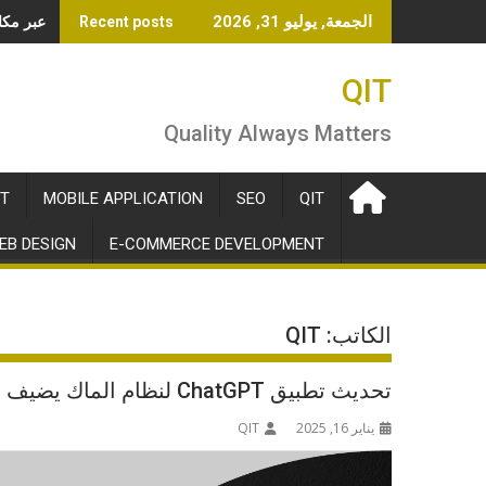
Ski
OpenAI تطلق خدمة الو
الجمعة, يوليو 31, 2026
Recent posts
t
conten
QIT
Quality Always Matters
T
MOBILE APPLICATION
SEO
QIT
EB DESIGN
E-COMMERCE DEVELOPMENT
الكاتب:
QIT
تحديث تطبيق ChatGPT لنظام الماك يضيف وتطبيقات إضافية
يناير 16, 2025
QIT