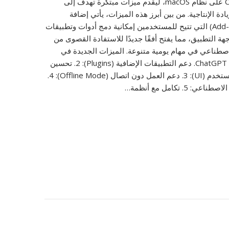
تطبيق ChatGPT على نظام macOS، ليقدم ميزات مبتكرة تهدف إلى
دة الإنتاجية. من بين أبرز هذه الميزات، يأتي إضافة
التطبيقات (Add-ons) التي تتيح للمستخدمين إمكانية دمج أدوات وتطبيقات
ة التطبيق، مما يفتح أفقًا جديدًا للاستفادة القصوى من
اصطناعي في مهام يومية متنوعة. الميزات الجديدة في
تحديث تطبيق ChatGPT 1. دعم التطبيقات الإضافية (Plugins): 2. تحسين
تجربة واجهة المستخدم (UI): 3. دعم العمل دون اتصال (Offline Mode): 4.
 5. تكامل مع أنظمة…