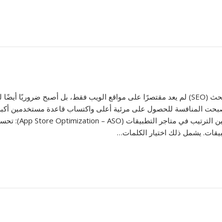
تحسين محركات البحث (SEO) لم يعد مقتصرًا على مواقع الويب فقط، بل أصبح ضرور
 التطبيقات مثل Google Play وApple App Store، أصبحت المنافسة للحصول على مرئية أعلى واكتساب قا
الموبايل. أهمية تح
يقات. يشمل ذلك اختيار الكلمات…