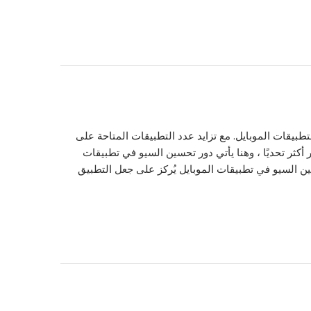
يًا أيضًا لتطبيقات الموبايل. مع تزايد عدد التطبيقات المتاحة على
عدة مستخدمين أكبر أكثر تحديًا ، وهنا يأتي دور تحسين السيو في تطبيقات
سين السيو في تطبيقات الموبايل 1. تحسين الترتيب في متاجر التطبيقات (App Store Optimization – ASO): تحسين السيو في تطبيقات الموبايل يُركز على جعل التطبيق