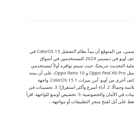
وفقًا للإعلان الرسمي، من المتوقع أن يبدأ نظام التشغيل ColorOS 15 في
الوصول إلى هواتف أوبو في ديسمبر 2024 للمستخدمين في أسواق
لية التحديث تدريجيًا، حيث سيتم توافره أولاً لمستخدمي
الهواتف الرائدة مثل Oppo Find X6 Pro و Oppo Reno 10، على أن يمتد
لاحقًا ليشمل هواتف أخرى من أوبو. أبرز ميزات ColorOS 15 1. واجهة
مستخدم أكثر سلاسة وجمالًا: 2. أداء أسرع وأكثر استقرارًا: 3. تحسينات في
الكاميرا: 4. تحسينات في الأمان والخصوصية: 5. تخصيص أوسع للواجهة: اقرأ
تضغط على آبل لفتح متجر التطبيقات أو مواجهة…