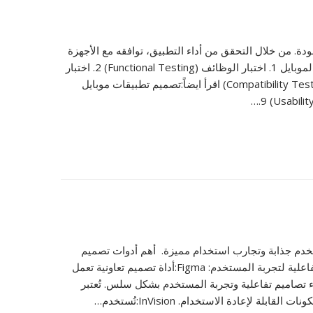
ة. من خلال التحقق من أداء التطبيق، توافقه مع الأجهزة
المختلفة، وسلامة بيانات المستخدم، تلعب الاختبارات دورًا رئيسيًا في تقديم تطبيق قوي وموثوق. أهم الاختبارات في تصميم تطبيقات الموبايل 1. اختبار الوظائف (Functional Testing) 2. اختبار
تجربة المستخدم (UX Testing) 3. اختبار الأداء (Performance Testing) 4. اختبار الأمان (Security Testing) 5. اختبار التوافقية (Compatibility Testing) اقرأ ايضاً:تصميم تطبيقات موبايل
تخدم جذابة وتجارب استخدام مميزة. أهم أدوات تصميم
تطبيقات الموبايل 1. أدوات تصميم الواجهات وتجربة المستخدم (UI/UX Design Tools): هذه الأدوات تساعد في إنشاء تصاميم أولية تفاعلية لتجربة المستخدم: Figma:أداة تصميم تعاونية تعمل
واجهات قابلة للتعديل والتطوير بسهولة. Adobe XD:تتميز بقدرتها على إنشاء تصاميم تفاعلية وتجربة المستخدم بشكل سلس. تُعتبر