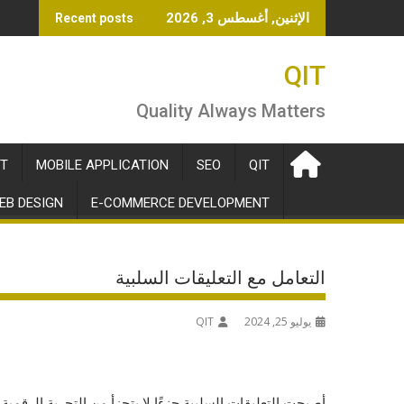
Ski
الإثنين, أغسطس 3, 2026
Recent posts
t
conten
QIT
Quality Always Matters
T
MOBILE APPLICATION
SEO
QIT
EB DESIGN
E-COMMERCE DEVELOPMENT
التعامل مع التعليقات السلبية
يوليو 25, 2024
QIT
أصبحت التعليقات السلبية جزءًا لا يتجزأ من التجربة الرقمي