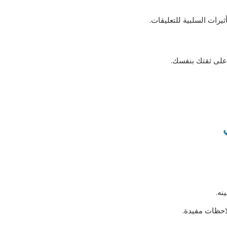
يرات السلبية للتعليقات.
 على ثقتك بنفسك.
نه.
احظات مفيدة.