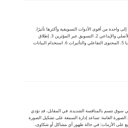
 واحدة من أقوى الأدوات التسويقية وأكثرها تأثيرًا.
بفضل خوارزمياته المتقدمة وجاذبيته الكبيرة لدى الفئات الشابة ما هي استراتيجيات التسويق في تيك توك: 1. التسويق عبر المحتوى الأصلي والإبداعي 2. التسويق عبر المؤثرين 3. إطلاق
تحديات الهاشتاق (Hashtag Challenges) 4. الإعلانات المدفوعة عبر تيك توك (TikTok Ads) اقرأ أيضاً:إدارة السمعة عبر السوشال ميديا 5. المحتوى التفاعلي والتأثيرات 6. استخدام البيانات
ة في سوق تتسم بالمنافسة الشديدة. في المقابل، قد تؤدي
ل الصورة العامة: تساعد إدارة السمعة على تشكيل الصورة
سريع على الأزمات: في حالة ظهور أي مشاكل أو شكاوى،