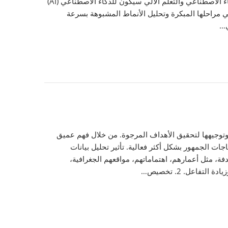
التحديات المتعلقة بحماية المعلومات والبيانات الحساسة من الهجمات السيبرانية المتزايدة. مستقبل الأمن السيبراني المتوقع: 1. الذكاء الاصطناعي والتعلم الآلي سيكون للذكاء الاصطناعي (AI)
مات في مراحلها المبكرة وتحليل الأنماط المشبوهة بسرعة
وتوجيهها لتحقيق الأهداف المرجوة. من خلال فهم عميق
ات الجمهور بشكل أكثر فعالية. تأثير تحليل بيانات
ول الفئة المستهدفة، مثل أعمارهم، اهتماماتهم، مواقعهم الجغرافية،
اعل. 2. تخصيص…