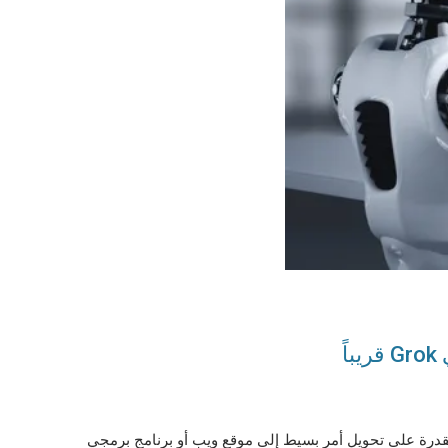
ً
ح ونشر الكود البرمجي. ويعد Devin الأول من نوعه، حيث يتمتع بالقدرة على تحويل أمر بسيط إلى موقع ويب أو برنامج برمجي