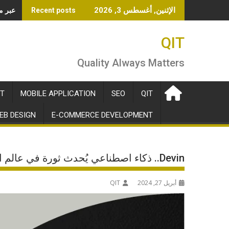
Ski
OpenAI تطلق خدم
الإثنين, أغسطس 3, 2026
Recent posts
t
conten
QIT
Quality Always Matters
T
MOBILE APPLICATION
SEO
QIT
EB DESIGN
E-COMMERCE DEVELOPMENT
Devin.. ذكاء اصطناعي يُحدث ثورة في عالم البرمجة
أبريل 27, 2024
QIT