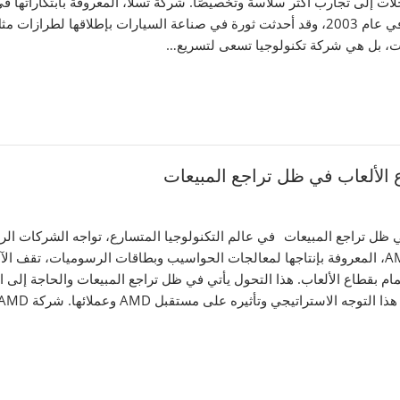
ت إلى تجارب أكثر سلاسة وتخصيصًا. شركة تسلا، المعروفة بابتكاراتها في
للتقدم التكنولوجي والالتزام بمستقبل أكثر تطورا. تأسست في عام 2003، وقد أحدثت ثورة في صناعة
ارات، بل هي شركة تكنولوجيا تسعى لتسريع…
في عالم التكنولوجيا المتسارع، تواجه الشركات الر
منها إعادة تقييم استراتيجياتها وتوجهاتها السوقية. شركة AMD، المعروفة بإنتاجها لمعالجات الحواسيب
م بقطاع الألعاب. هذا التحول يأتي في ظل تراجع المبيعات والحاجة إلى 
جي وتأثيره على مستقبل AMD وعملائها. شركة AMD: شركة AMD،…