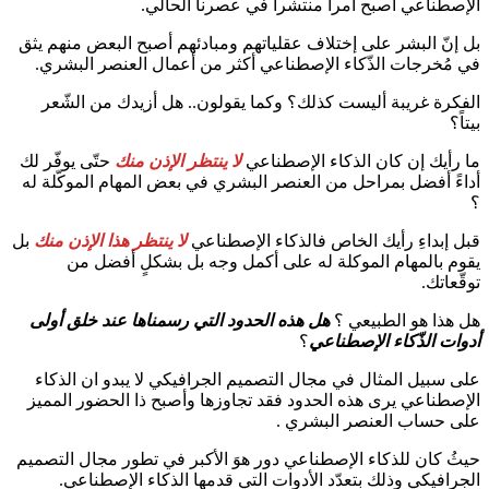
الإصطناعي أصبح أمراً منتشراً في عصرنا الحالي.
بل إنّ البشر على إختلاف عقلياتهم ومبادئهم أصبح البعض منهم يثق
في مُخرجات الذّكاء الإصطناعي أكثر من أعمال العنصر البشري.
الفكرة غريبة أليست كذلك؟ وكما يقولون.. هل أزيدك من الشّعر
بيتاً؟
ما رأيك إن كان الذكاء الإصطناعي
لا ينتظر الإذن منك
حتّى يوفّر لك
أداءً أفضل بمراحل من العنصر البشري في بعض المهام الموكّلة له
؟
قبل إبداءِ رأيك الخاص فالذكاء الإصطناعي
لا ينتظر هذا الإذن منك
بل
يقوم بالمهام الموكلة له على أكمل وجه بل بشكلٍ أفضل من
توقّعاتك.
هل هذا هو الطبيعي ؟
هل هذه الحدود التي رسمناها عند خلق أولى
أدوات الذّكاء الإصطناعي
؟
على سبيل المثال في مجال التصميم الجرافيكي لا يبدو ان الذكاء
الإصطناعي يرى هذه الحدود فقد تجاوزها وأصبح ذا الحضور المميز
على حساب العنصر البشري .
حيثُ كان للذكاء الإصطناعي دور هوَ الأكبر في تطور مجال التصميم
الجرافيكي وذلك بتعدّد الأدوات التي قدمها الذكاء الإصطناعي.