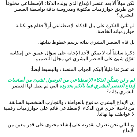
لكن مهلاً ألا يعد عنصر الإبداع الذي يولده الذكاء الإصطناعي مخلوقاً
عن طريق خوارزميات مكتوبة ومدروسة بدقة بواسطة العنصر
البشري؟
لم تأتي الفكرة على بال الذكاء الإصطناعي أولاً فقام هو بكتابة
خوارزمياته الخاصة.
بل قام العنصر البشري بذاته برسم خطوط بدايتها.
ذكرنا سابقاً أنه لا يمكن لأحد الإجابة على سؤال عميق عن إمكانية
تفوّق شيئ على العنصر البشري في مجال التصميم.
قد تسرّعنا قليلاً إليكم الجواب المنصف والبسيط أيضاً:
لم و لن يتمكّن الذكاء الإصطناعي من الوصول لشيئ من أساسات
إبداع العنصر البشري فما بالكم بحدوده
التي لم يصل لها العنصر
البشري بذاته؟
إن الإبداع البشري مدفوع بالعواطف والتجارب الشخصية السابقة
من ناحية أخرى فإن الذكاء الإصطناعي قائم على خوارزميات رقمية
لا عواطف بها نهائياً.
وبالتالي نحن نعترف بقدرته على إنشاء محتوى على قدر معين من
الإبداع.