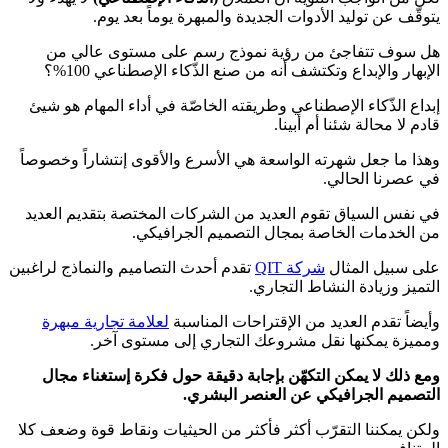
يتوقّف عن توليد الأدوات الجديدة والمبهرة يوماً بعد يوم.
هل سوف تتفاجئ من رؤية نموذج رسم على مستوى عالي من
الإبهار والإبداع وتكتشف أنه من صنع الذّكاء الإصطناعي 100%؟
إبداع الذّكاء الإصطناعي وطريقته الخاصّة في أداء المهام هو شيئ
قادم لا محالة شئنا أم أبينا.
وهذا ما جعل شهرته الواسعة هي الأسرع والأقوى إنتشاراً وخصوصاً
في عصرنا الحالي.
في نفس السياق تقوم العديد من الشركات المختصة بتقديم العديد
من الخدمات الخاصة بمجال التصميم الجرافيكي.
على سبيل المثال
شركة QIT
تقدم أحدث التصاميم والنماذج لراغبين
التميز وزيادة النشاط التجاري.
وأيضاً تقدم العديد من الإقتراحات المناسبة
لعلامة تجارية مبهرة
ومميزة يمكنها نقل مشروعك التجاري إلى مستوى آخر.
ومع ذلك لا يمكن التكهّن بإجابة دقيقة حول فكرة إستغناء مجال
التصميم الجرافيكي عن العنصر البشري.
ولكن يمكننا التقرّب أكثر فأكثر من الحيثيات ونقاط قوة وضعف كلا