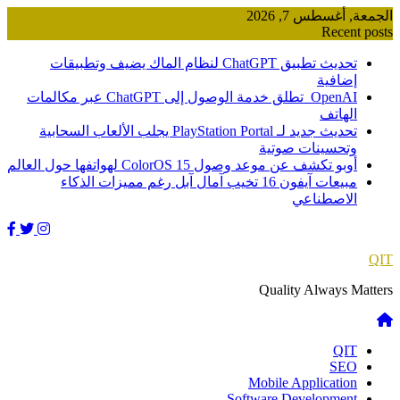
Skip
الجمعة, أغسطس 7, 2026
to
Recent posts
content
تحديث تطبيق ChatGPT لنظام الماك يضيف وتطبيقات
إضافية
OpenAI تطلق خدمة الوصول إلى ChatGPT عبر مكالمات
الهاتف
تحديث جديد لـ PlayStation Portal يجلب الألعاب السحابية
وتحسينات صوتية
أوبو تكشف عن موعد وصول ColorOS 15 لهواتفها حول العالم
مبيعات آيفون 16 تخيب آمال آبل رغم مميزات الذكاء
الاصطناعي
QIT
Quality Always Matters
QIT
SEO
Mobile Application
Software Development