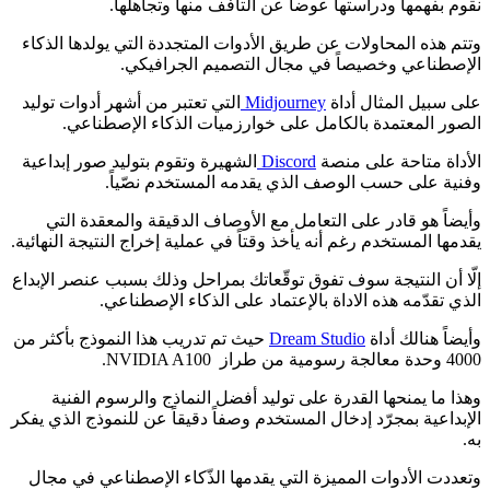
نقوم بفهمها ودراستها عوضاً عن التأفف منها وتجاهلها.
وتتم هذه المحاولات عن طريق الأدوات المتجددة التي يولدها الذكاء
الإصطناعي وخصيصاً في مجال التصميم الجرافيكي.
على سبيل المثال أداة
Midjourney
التي تعتبر من أشهر أدوات توليد
الصور المعتمدة بالكامل على خوارزميات الذكاء الإصطناعي.
الأداة متاحة على منصة
Discord
الشهيرة وتقوم بتوليد صور إبداعية
وفنية على حسب الوصف الذي يقدمه المستخدم نصّياً.
وأيضاً هو قادر على التعامل مع الأوصاف الدقيقة والمعقدة التي
يقدمها المستخدم رغم أنه يأخذ وقتاً في عملية إخراج النتيجة النهائية.
إلّا أن النتيجة سوف تفوق توقّعاتك بمراحل وذلك بسبب عنصر الإبداع
الذي تقدّمه هذه الاداة بالإعتماد على الذكاء الإصطناعي.
وأيضاً هنالك أداة
Dream Studio
حيث تم تدريب هذا النموذج بأكثر من
4000 وحدة معالجة رسومية من طراز NVIDIA A100.
وهذا ما يمنحها القدرة على توليد أفضل النماذج والرسوم الفنية
الإبداعية بمجرّد إدخال المستخدم وصفاً دقيقاً عن للنموذج الذي يفكر
به.
وتعددت الأدوات المميزة التي يقدمها الذّكاء الإصطناعي في مجال