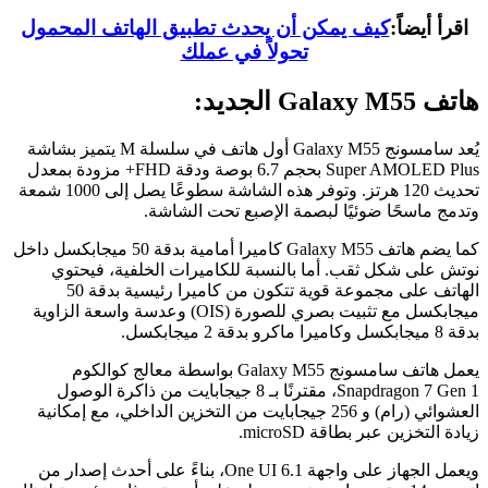
اقرأ أيضاً:
كيف يمكن أن يحدث تطبيق الهاتف المحمول
تحولاً في عملك
هاتف Galaxy M55 الجديد:
يُعد سامسونج Galaxy M55 أول هاتف في سلسلة M يتميز بشاشة
Super AMOLED Plus بحجم 6.7 بوصة ودقة FHD+ مزودة بمعدل
تحديث 120 هرتز. وتوفر هذه الشاشة سطوعًا يصل إلى 1000 شمعة
وتدمج ماسحًا ضوئيًا لبصمة الإصبع تحت الشاشة.
كما يضم هاتف Galaxy M55 كاميرا أمامية بدقة 50 ميجابكسل داخل
نوتش على شكل ثقب. أما بالنسبة للكاميرات الخلفية، فيحتوي
الهاتف على مجموعة قوية تتكون من كاميرا رئيسية بدقة 50
ميجابكسل مع تثبيت بصري للصورة (OIS) وعدسة واسعة الزاوية
بدقة 8 ميجابكسل وكاميرا ماكرو بدقة 2 ميجابكسل.
يعمل هاتف سامسونج Galaxy M55 بواسطة معالج كوالكوم
Snapdragon 7 Gen 1، مقترنًا بـ 8 جيجابايت من ذاكرة الوصول
العشوائي (رام) و 256 جيجابايت من التخزين الداخلي، مع إمكانية
زيادة التخزين عبر بطاقة microSD.
ويعمل الجهاز على واجهة One UI 6.1، بناءً على أحدث إصدار من