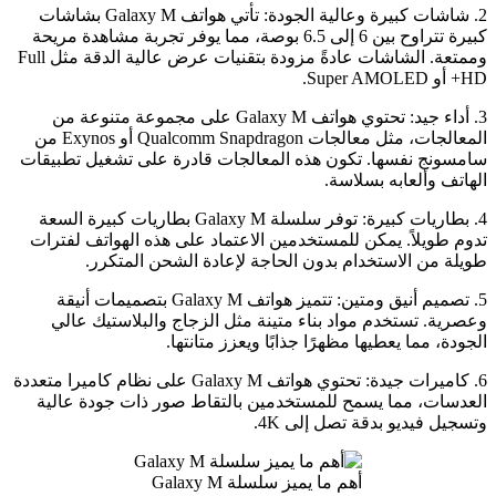
2. شاشات كبيرة وعالية الجودة: تأتي هواتف Galaxy M بشاشات
كبيرة تتراوح بين 6 إلى 6.5 بوصة، مما يوفر تجربة مشاهدة مريحة
وممتعة. الشاشات عادةً مزودة بتقنيات عرض عالية الدقة مثل Full
HD+ أو Super AMOLED.
3. أداء جيد: تحتوي هواتف Galaxy M على مجموعة متنوعة من
المعالجات، مثل معالجات Qualcomm Snapdragon أو Exynos من
سامسونج نفسها. تكون هذه المعالجات قادرة على تشغيل تطبيقات
الهاتف وألعابه بسلاسة.
4. بطاريات كبيرة: توفر سلسلة Galaxy M بطاريات كبيرة السعة
تدوم طويلاً. يمكن للمستخدمين الاعتماد على هذه الهواتف لفترات
طويلة من الاستخدام بدون الحاجة لإعادة الشحن المتكرر.
5. تصميم أنيق ومتين: تتميز هواتف Galaxy M بتصميمات أنيقة
وعصرية. تستخدم مواد بناء متينة مثل الزجاج والبلاستيك عالي
الجودة، مما يعطيها مظهرًا جذابًا ويعزز متانتها.
6. كاميرات جيدة: تحتوي هواتف Galaxy M على نظام كاميرا متعددة
العدسات، مما يسمح للمستخدمين بالتقاط صور ذات جودة عالية
وتسجيل فيديو بدقة تصل إلى 4K.
أهم ما يميز سلسلة Galaxy M