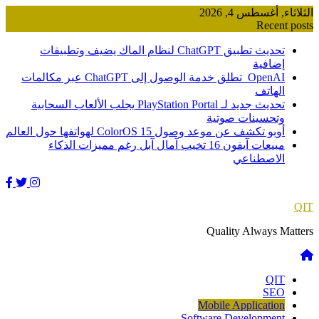
Skip
الثلاثاء, أغسطس 4, 2026
to
Recent posts
content
تحديث تطبيق ChatGPT لنظام الماك يضيف وتطبيقات
إضافية
OpenAI تطلق خدمة الوصول إلى ChatGPT عبر مكالمات
الهاتف
تحديث جديد لـ PlayStation Portal يجلب الألعاب السحابية
وتحسينات صوتية
أوبو تكشف عن موعد وصول ColorOS 15 لهواتفها حول العالم
مبيعات آيفون 16 تخيب آمال آبل رغم مميزات الذكاء
الاصطناعي
QIT
Quality Always Matters
QIT
SEO
Mobile Application
Software Development