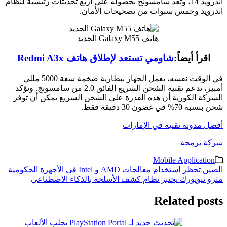
اندرويد 14، وتعد سامسونج بحصوله على أربع تحديثات رئيسية لنظام
اندرويد وخمس سنوات من تصحيحات الأمان.
هاتف Galaxy M55 الجديد
اقرأ أيضاً:
شاومي تستعد لإطلاق هاتف Redmi A3x
في الوقت نفسه، يعمل الجهاز ببطارية ضخمة سعة 5000 مللي
أمبير، تدعم تقنية الشحن السريع الفائق 2.0 من سامسونج. وتؤكد
الشركة الكورية أن هذه القدرة على الشحن السريع يمكن أن توفر
شحن بنسبة 70% في غضون 30 دقيقة فقط.
أفضل مدونة تقنية في الإمارات
شركة برمجة
Mobile Application
تصفّح
الصين تحظر استخدام معالجات AMD و Intel في الأجهزة الحكومية
مترو نيويورك يختبر نظام كشف الأسلحة بالذكاء الاصطناعي
المقالات
Related posts