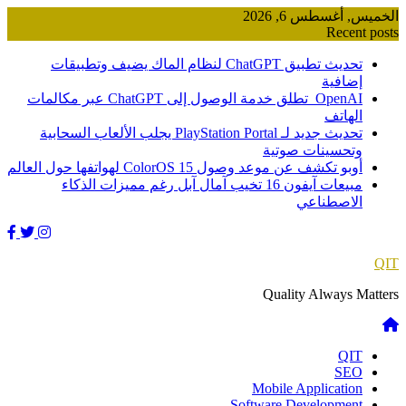
Skip
الخميس, أغسطس 6, 2026
to
Recent posts
content
تحديث تطبيق ChatGPT لنظام الماك يضيف وتطبيقات
إضافية
OpenAI تطلق خدمة الوصول إلى ChatGPT عبر مكالمات
الهاتف
تحديث جديد لـ PlayStation Portal يجلب الألعاب السحابية
وتحسينات صوتية
أوبو تكشف عن موعد وصول ColorOS 15 لهواتفها حول العالم
مبيعات آيفون 16 تخيب آمال آبل رغم مميزات الذكاء
الاصطناعي
QIT
Quality Always Matters
QIT
SEO
Mobile Application
Software Development