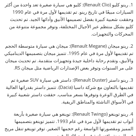
1. رينو كليو (Renault Clio): كليو هي سيارة صغيرة تعد واحدة من أكثر
السيارات مبيعًا في تاريخ رينو. تم تقديمها لأول مرة في عام 1990
وحققت شعبية كبيرة بفضل تصميمها الأنيق وأدائها الجيد. تم تحديث
كليو بشكل منتظم عبر الأجيال المختلفة، وتوفر مجموعة متنوعة من
المحركات والتجهيزات.
2. رينو ميجان (Renault Megane): ميجان هي سيارة متوسطة الحجم
تم تقديمها لأول مرة في عام 1995. تتميز ميجان بتصميمها الديناميكي
والأنيق، وتقدم رحابة داخلية جيدة وتجهيزات متقدمة. تم تحديث ميجان
على مر السنوات وتوفر بعض الإصدارات الرياضية مثل ميجان RS.
3. رينو داستر (Renault Duster): داستر هي سيارة SUV صغيرة تم
تقديمها بالتعاون مع شركة داسيا (Dacia). تتميز داستر بقدراتها العالية
في الطرق الوعرة وتوفرها بسعر مناسب. حققت داستر شعبية كبيرة
في الأسواق الناشئة والمناطق الريفية.
4. رينو توينغو (Renault Twingo): توينغو هي سيارة صغيرة بأربعة
أبواب تم تقديمها لأول مرة في عام 1993. تتميز توينغو بتصميمها
المميز ومقصورتها الواسعة رغم حجمها الصغير. توفر توينغو تنقل مريح
في المدينة واقتصادية في استهلاك الوقود.