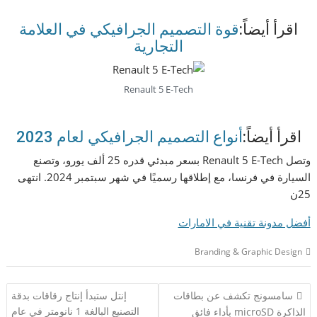
اقرأ أيضاً:
قوة التصميم الجرافيكي في العلامة
التجارية
Renault 5 E-Tech
اقرأ أيضاً:
أنواع التصميم الجرافيكي لعام 2023
وتصل Renault 5 E-Tech بسعر مبدئي قدره 25 ألف يورو، وتصنع
السيارة في فرنسا، مع إطلاقها رسميًا في شهر سبتمبر 2024. انتهى
25ن
أفضل مدونة تقنية في الامارات
Branding & Graphic Design
تصفّح
سامسونج تكشف عن بطاقات
إنتل ستبدأ إنتاج رقاقات بدقة
المقالات
التصنيع البالغة 1 نانومتر في عام
الذاكرة microSD بأداء فائق