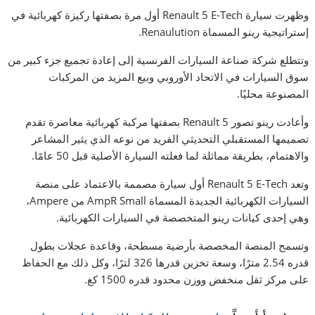
وظهرت سيارة Renault 5 E-Tech أول مرة بصفتها ركيزة كهربائية في
إستراتيجية رينو المسماة Renaulution.
وتتطلع شركة صناعة السيارات الفرنسية إلى إعادة تجميع جزء كبير من
سوق السيارات في الاتحاد الأوروبي وبيع المزيد من المركبات
المصنوعة محليًا.
وأعادت رينو تصور Renault 5 بصفتها مركبة كهربائية معاصرة تقدم
تصميمها المستقبلي التحديثي الفريد من نوعه الذي يثير المشاعر
والاهتمام، بطريقة مماثلة لما فعلته السيارة الأصلية قبل 50 عامًا.
وتعد Renault 5 E-Tech أول سيارة مصممة بالاعتماد على منصة
السيارات الكهربائية الجديدة المسماة AmpR Small من Ampere،
وهي إحدى كيانات رينو المتخصصة في السيارات الكهربائية.
وتسمح المنصة المخصصة بأرضية مسطحة، وقاعدة عجلات بطول
قدره 2.54 مترًا، وسعة تخزين قدرها 326 لترًا، وكل ذلك مع الحفاظ
على مركز ثقل منخفض ووزن محدود قدره 1500 كغ.