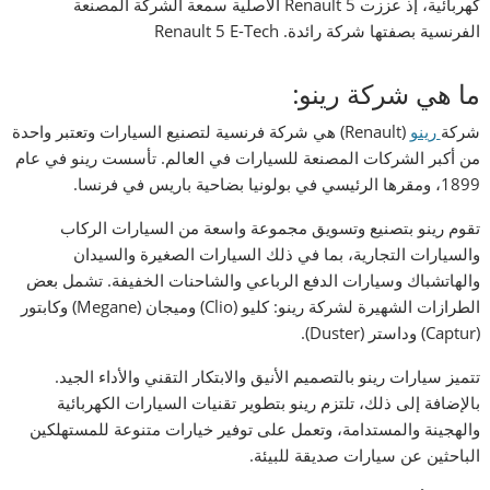
كهربائية، إذ عززت Renault 5 الأصلية سمعة الشركة المصنعة
الفرنسية بصفتها شركة رائدة. Renault 5 E-Tech
ما هي شركة رينو:
شركة
رينو
(Renault) هي شركة فرنسية لتصنيع السيارات وتعتبر واحدة
من أكبر الشركات المصنعة للسيارات في العالم. تأسست رينو في عام
1899، ومقرها الرئيسي في بولونيا بضاحية باريس في فرنسا.
تقوم رينو بتصنيع وتسويق مجموعة واسعة من السيارات الركاب
والسيارات التجارية، بما في ذلك السيارات الصغيرة والسيدان
والهاتشباك وسيارات الدفع الرباعي والشاحنات الخفيفة. تشمل بعض
الطرازات الشهيرة لشركة رينو: كليو (Clio) وميجان (Megane) وكابتور
(Captur) وداستر (Duster).
تتميز سيارات رينو بالتصميم الأنيق والابتكار التقني والأداء الجيد.
بالإضافة إلى ذلك، تلتزم رينو بتطوير تقنيات السيارات الكهربائية
والهجينة والمستدامة، وتعمل على توفير خيارات متنوعة للمستهلكين
الباحثين عن سيارات صديقة للبيئة.