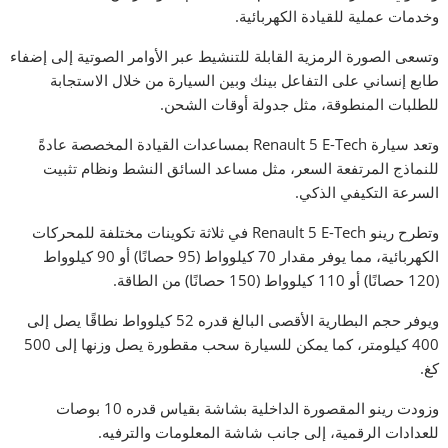
وخدمات عملية للقيادة الكهربائية.
وتسعى الصورة الرمزية القابلة للتنشيط عبر الأوامر الصوتية إلى إضفاء
طابع إنساني على التفاعل بينك وبين السيارة من خلال الاستجابة
للطلبات المنطوقة، مثل جدولة أوقات الشحن.
وتعد سيارة Renault 5 E-Tech بمساعدات القيادة المخصصة عادةً
للنماذج المرتفعة السعر، مثل مساعد السائق النشط ونظام تثبيت
السرعة التكيفي الذكي.
وتطرح رينو Renault 5 E-Tech في ثلاثة تكوينات مختلفة للمحركات
الكهربائية، مما يوفر مقدار 70 كيلوواط (95 حصانًا) أو 90 كيلوواط
(120 حصانًا) أو 110 كيلوواط (150 حصانًا) من الطاقة.
ويوفر حجم البطارية الأقصى البالغ قدره 52 كيلوواط نطاقًا يصل إلى
400 كيلومتر، كما يمكن للسيارة سحب مقطورة يصل وزنها إلى 500
كغ.
وزودت رينو المقصورة الداخلية بشاشة بقياس قدره 10 بوصات
للعدادات الرقمية، إلى جانب شاشة المعلومات والترفيه.