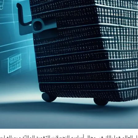
عالم فما بالك في مجال أساسه التحويلات الرّقمية الماليّة و بمبالغ ليست 