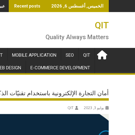
Ski
OpenAI ت
الخميس, أغسطس 6, 2026
Recent posts
t
conten
QIT
Quality Always Matters
T
MOBILE APPLICATION
SEO
QIT
EB DESIGN
E-COMMERCE DEVELOPMENT
أمان التجارة الإلكترونية باستخدام تقنيّات ال
يوليو 3, 2023
QIT