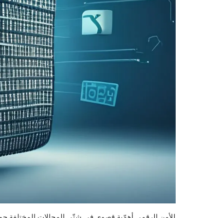
للأمن الرقمي أهمّية قصوى في شتّى المجالات المختلفة حول ال