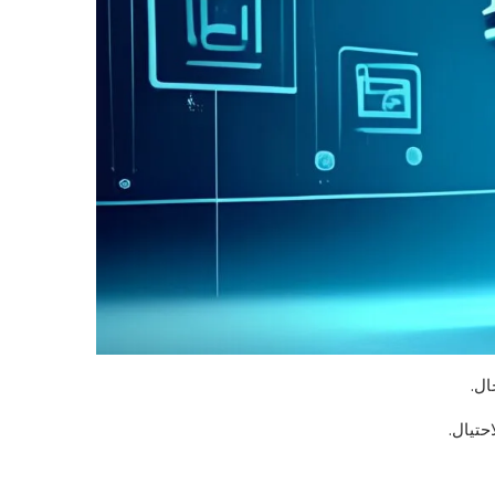
ال.
حتيال.