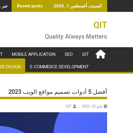
Ski
OpenAI تطلق خ
السبت, أغسطس 1, 2026
Recent posts
t
conten
QIT
Quality Always Matters
T
MOBILE APPLICATION
SEO
QIT
EB DESIGN
E-COMMERCE DEVELOPMENT
أفضل 5 أدوات تصميم مواقع الويب 2023
مايو 25, 2023
QIT