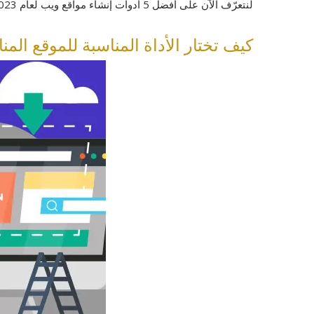
لنتعرّف الآن على أفضل 5 أدوات إنشاء مواقع ويب لعام 2023 وسوف تنتهي من هذا المقال وأنت على دراية تامّة بالأداة المناسبة لك.
كيف تختار الأداة المناسبة للموقع الم