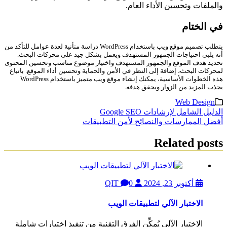
والملفات وتحسين الأداء العام.
في الختام
يتطلب تصميم موقع ويب باستخدام WordPress دراسة متأنية لعدة عوامل للتأكد من
أنه يلبي احتياجات الجمهور المستهدف ويعمل بشكل جيد على محركات البحث.
تحديد هدف الموقع والجمهور المستهدف واختيار موضوع مناسب وتحسين المحتوى
لمحركات البحث، إضافة إلى النظر في الأمن والحماية وتحسين أداء الموقع. باتباع
هذه الخطوات الأساسية، يمكنك إنشاء موقع ويب متميز باستخدام WordPress
يجذب المزيد من الزوار ويحقق هدفه.
Web Design
تصفّح
الدليل الشامل لإرشادات Google SEO
أفضل الممارسات والنصائح لأمن التطبيقات
المقالات
Related posts
أكتوبر 23, 2024
QIT
0
الاختبار الآلي لتطبيقات الويب
الاختبار الآلي يُمكِّن الفرق التقنية من تنفيذ اختبارات شاملة