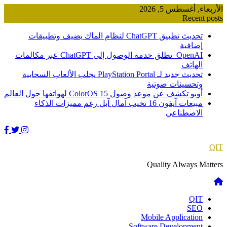
Skip
الأربعاء, أغسطس 5, 2026
to
Recent posts
content
تحديث تطبيق ChatGPT لنظام الماك يضيف وتطبيقات
إضافية
OpenAI تطلق خدمة الوصول إلى ChatGPT عبر مكالمات
الهاتف
تحديث جديد لـ PlayStation Portal يجلب الألعاب السحابية
وتحسينات صوتية
أوبو تكشف عن موعد وصول ColorOS 15 لهواتفها حول العالم
مبيعات آيفون 16 تخيب آمال آبل رغم مميزات الذكاء
الاصطناعي
QIT
Quality Always Matters
QIT
SEO
Mobile Application
Software Development