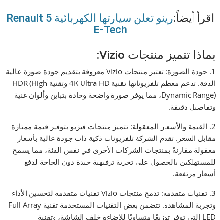
اقرأ أيضاً:
رينو تعلن سيارتها الكهربائية Renault 5
E-Tech
بماذا تتميز منتجات Vizio:
1. جودة الصورة: تعتبر منتجات Vizio معروفة بتقديم جودة صورة عالية
الدقة. تدعم معظم تلفزيوناتها تقنية 4K Ultra HD وتقنية HDR (High
Dynamic Range)، مما يوفر صورة واضحة وحادة بتباين وألوان غنية
وتفاصيل دقيقة.
2. القيمة والأسعار المعقولة: تتميز منتجات فيزيو بتوفير قيمة ممتازة
مقابل السعر. تقدم الشركة تلفزيونات ذكية ذات جودة عالية بأسعار
معقولة مقارنةً بمنتجات الشركات الأخرى في نفس الفئة، مما يسمح
للمستهلكين بالحصول على تجربة ترفيهية جيدة دون الحاجة لدفع
أسعار مرتفعة.
3. تقنيات متقدمة: تدمج منتجات Vizio تقنيات متقدمة لتحسين الأداء
وتجربة المشاهدة. تتضمن بعض التقنيات المستخدمة تقنية Full Array
LED التي توفر توزيعًا متساويًا للإضاءة خلف الشاشة، وتقنية