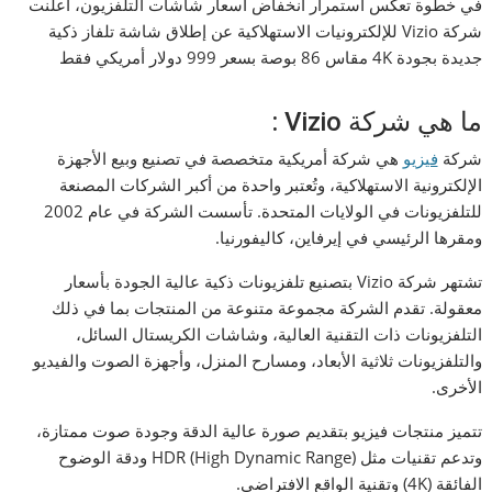
في خطوة تعكس استمرار انخفاض أسعار شاشات التلفزيون، أعلنت
شركة Vizio للإلكترونيات الاستهلاكية عن إطلاق شاشة تلفاز ذكية
جديدة بجودة 4K مقاس 86 بوصة بسعر 999 دولار أمريكي فقط
ما هي شركة Vizio :
شركة
فيزيو
هي شركة أمريكية متخصصة في تصنيع وبيع الأجهزة
الإلكترونية الاستهلاكية، وتُعتبر واحدة من أكبر الشركات المصنعة
للتلفزيونات في الولايات المتحدة. تأسست الشركة في عام 2002
ومقرها الرئيسي في إيرفاين، كاليفورنيا.
تشتهر شركة Vizio بتصنيع تلفزيونات ذكية عالية الجودة بأسعار
معقولة. تقدم الشركة مجموعة متنوعة من المنتجات بما في ذلك
التلفزيونات ذات التقنية العالية، وشاشات الكريستال السائل،
والتلفزيونات ثلاثية الأبعاد، ومسارح المنزل، وأجهزة الصوت والفيديو
الأخرى.
تتميز منتجات فيزيو بتقديم صورة عالية الدقة وجودة صوت ممتازة،
وتدعم تقنيات مثل HDR (High Dynamic Range) ودقة الوضوح
الفائقة (4K) وتقنية الواقع الافتراضي.