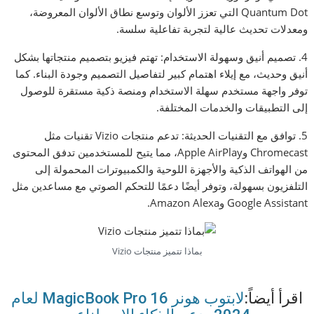
Quantum Dot التي تعزز الألوان وتوسع نطاق الألوان المعروضة،
ومعدلات تحديث عالية لتجربة تفاعلية سلسة.
4. تصميم أنيق وسهولة الاستخدام: تهتم فيزيو بتصميم منتجاتها بشكل
أنيق وحديث، مع إيلاء اهتمام كبير لتفاصيل التصميم وجودة البناء. كما
توفر واجهة مستخدم سهلة الاستخدام ومنصة ذكية مستقرة للوصول
إلى التطبيقات والخدمات المختلفة.
5. توافق مع التقنيات الحديثة: تدعم منتجات Vizio تقنيات مثل
Chromecast وApple AirPlay، مما يتيح للمستخدمين تدفق المحتوى
من الهواتف الذكية والأجهزة اللوحية والكمبيوترات المحمولة إلى
التلفزيون بسهولة، وتوفر أيضًا دعمًا للتحكم الصوتي مع مساعدين مثل
Google Assistant وAmazon Alexa.
بماذا تتميز منتجات Vizio
اقرأ أيضاً:
لابتوب هونر MagicBook Pro 16 لعام