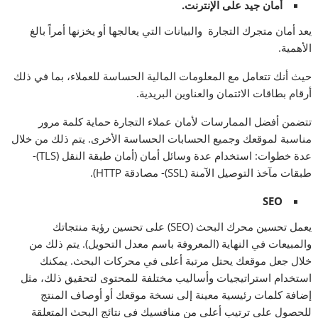
أمان جيد على الإنترنت.
يعد أمان متجرك التجارة والبيانات التي يعالجها أو يخزنها أمراً بالغ
الأهمية.
حيث أنك تتعامل مع المعلومات المالية الحساسة للعملاء، بما في ذلك
أرقام بطاقات الائتمان والعناوين البريدية.
تتضمن أفضل الممارسات لأمان عملاء التجارة حماية كلمة مرور
مناسبة لموقعك وجميع الحسابات الحساسة الأخرى. يتم ذلك من خلال
عدة خطوات: استخدام عدة وسائل أمان (أمان طبقة النقل (TLS)-
طبقات مآخذ التوصيل الآمنة (SSL)- مصادقة HTTP).
SEO
يعمل تحسين محرك البحث (SEO) على تحسين رؤية منتجاتك
والمبيعات في النهاية (المعروفة باسم معدل التحويل). يتم ذلك من
خلال جعل موقعك يحتل مرتبة أعلى في محركات البحث. يمكنك
استخدام استراتيجيات وأساليب مختلفة للمحتوى لتحقيق ذلك، مثل
إضافة كلمات رئيسية معينة إلى نسخة موقعك أو أوصاف المنتج
للحصول على ترتيب أعلى من منافسيك في نتائج البحث المتعلقة