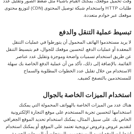
وقت تحميل موقعك، يمكنك القيام بأشياء مثل ضغط الصور وتقليل عدد
طلبات HTTP واستخدام شبكة توصيل المحتوى (CDN) لتوزيع محتوى
موقعك عبر خوادم متعددة.
تبسيط عملية التنقل والدفع
لا يريد مستخدموا الهاتف المحمول أن يتورطوا في عمليات التنقل
المعقدة أو عمليات الدفع. لتحسين موقعك للجوال، قم بتبسيط التنقل
عن طريق استخدام تسميات واضحة وموجزة وتقليل عدد عناصر
القائمة. بالإضافة إلى ذلك، تأكد من أن عملية الدفع الخاصة بك سهلة
الاستخدام من خلال تقليل عدد الخطوات المطلوبة والسماح
للمستخدمين بالتصفح كضيف.
استخدام الميزات الخاصة بالجوال
هناك عدد من الميزات الخاصة بالهواتف المحمولة التي يمكنك
استخدامها لتحسين تجربة المستخدم على موقع التجارة الإلكترونية
الخاص بك. على سبيل المثال، يمكنك استخدام تحديد الموقع الجغرافي
لتقديم عروض وعروض ترويجية تعتمد على الموقع. أو يمكنك استخدام
إشعارات الدفع لتنبيه المستخدمين بالمنتجات أو المبيعات الجديدة.