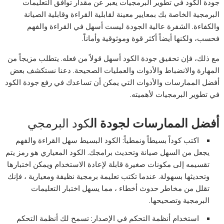
جودة الكود في تطوير البرمجيات يعبر عن مقدار توافق التعليمات
البرمجية الخاصة بك بمعايير معينة لقابلية القراءة وقابلية الصيانة
والكفاءة. الشفرة عالية الجودة ليست أسهل في القراءة والفهم
فحسب، ولكنها أيضاً أكثر قوة وموثوقية وأماناًَ.
مع ذلك، فإن تحقيق جودة الكود أسهل قولاً من فعله. يتطلب مزيجاً من
المهارة والانضباط والأدوات والعمليات الصحيحة. دعنا نستكشف بعض
أفضل الممارسات والأدوات التي يمكن أن تساعدك في رفع جودة الكود
في تطوير البرمجيات لأهميته.
أفضل الممارسات لجودة ال
كود البرمجي
اكتب كوداً بسيطاً ونمطياً: الكود البسيط سهل القراءة والفهم
يجعل من السهل صيانة وتحديث برامجك. الكود المعياري هو رمز يتم
تقسيمه إلى مكونات صغيرة قابلة لإعادة الاستخدام ويمكن اختبارها
وتحديثها بسهولة. عندما تكتب تعليمة برمجية نظيفة ومعيارية ، فإنك
تقلل من مخاطر حدوث أخطاء ، مما يسهل اختبار التعليمات
البرمجية وتصحيحها.
استخدام أنظمة التحكم في الإصدار: تسمح لك أنظمة التحكم