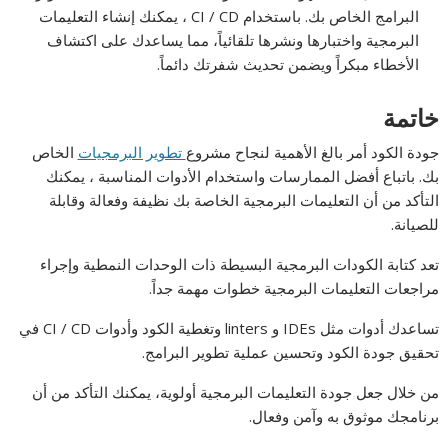
البرامج الخاص بك. باستخدام CI / CD ، يمكنك إنشاء التعليمات
البرمجية واختبارها ونشرها تلقائياً، مما يساعدك على اكتشاف
الأخطاء مبكراً ويضمن تحديث شفرتك دائماً.
خاتمة
جودة الكود أمر بالغ الأهمية لنجاح مشروع
تطوير البرمجيات
الخاص
بك. باتباع أفضل الممارسات واستخدام الأدوات المناسبة ، يمكنك
التأكد من أن التعليمات البرمجية الخاصة بك نظيفة وفعالة وقابلة
للصيانة.
تعد كتابة الكودات البرمجية البسيطة ذات الوحدات النمطية وإجراء
مراجعات التعليمات البرمجية خطوات مهمة جداً.
تساعدك أدوات مثل IDEs و linters وتغطية الكود وأدوات CI / CD في
تحقيق جودة الكود وتحسين عملية تطوير البرامج.
من خلال جعل جودة التعليمات البرمجية أولوية، يمكنك التأكد من أن
برنامجك موثوق به وآمن وفعال.