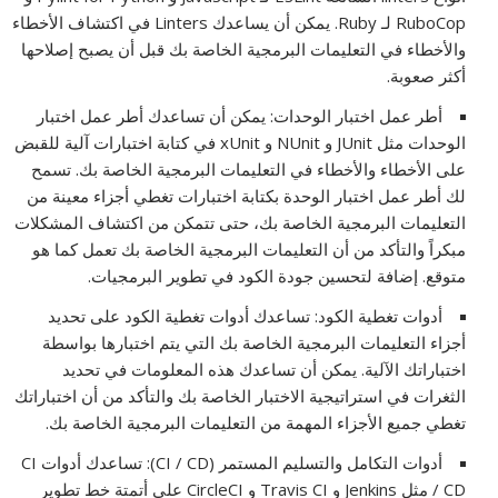
RuboCop لـ Ruby. يمكن أن يساعدك Linters في اكتشاف الأخطاء
والأخطاء في التعليمات البرمجية الخاصة بك قبل أن يصبح إصلاحها
أكثر صعوبة.
أطر عمل اختبار الوحدات: يمكن أن تساعدك أطر عمل اختبار
الوحدات مثل JUnit و NUnit و xUnit في كتابة اختبارات آلية للقبض
على الأخطاء والأخطاء في التعليمات البرمجية الخاصة بك. تسمح
لك أطر عمل اختبار الوحدة بكتابة اختبارات تغطي أجزاء معينة من
التعليمات البرمجية الخاصة بك، حتى تتمكن من اكتشاف المشكلات
مبكراً والتأكد من أن التعليمات البرمجية الخاصة بك تعمل كما هو
متوقع. إضافة لتحسين جودة الكود في تطوير البرمجيات.
أدوات تغطية الكود: تساعدك أدوات تغطية الكود على تحديد
أجزاء التعليمات البرمجية الخاصة بك التي يتم اختبارها بواسطة
اختباراتك الآلية. يمكن أن تساعدك هذه المعلومات في تحديد
الثغرات في استراتيجية الاختبار الخاصة بك والتأكد من أن اختباراتك
تغطي جميع الأجزاء المهمة من التعليمات البرمجية الخاصة بك.
أدوات التكامل والتسليم المستمر (CI / CD): تساعدك أدوات CI
/ CD مثل Jenkins و Travis CI و CircleCI على أتمتة خط تطوير