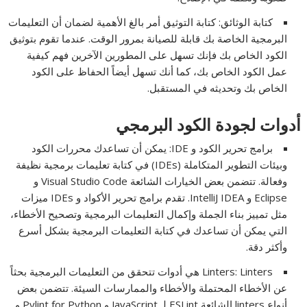
كتابة الوثائق: كتابة التوثيق أمر بالغ الأهمية لضمان أن التعليمات
البرمجية الخاصة بك قابلة للصيانة بمرور الوقت. عندما تقوم بتوثيق
الكود الخاص بك فإنك تسهل على المطورين الآخرين فهم كيفية
عمل الكود الخاص بك، كما أنك تسهل أيضاً الحفاظ على الكود
الخاص بك وتحديثه في المستقبل.
أدوات لجودة الكود البرمجي
برامج تحرير الكود و IDE: يمكن أن تساعدك محررات الكود
وبيئات التطوير المتكاملة (IDEs) في كتابة تعليمات برمجية نظيفة
وفعالة. تتضمن بعض الخيارات الشائعة Visual Studio Code و
Eclipse و IntelliJ IDEA. تقدم برامج تحرير الأكواد و IDEs ميزات
مثل تمييز بناء الجملة وإكمال التعليمات البرمجية وتصحيح الأخطاء،
التي يمكن أن تساعدك في كتابة التعليمات البرمجية بشكل أسرع
وأكثر دقة.
Linters: Linters هي أدوات تتحقق من التعليمات البرمجية بحثاً
عن الأخطاء المحتملة والأخطاء والممارسات السيئة. تتضمن بعض
أنواع linters الشائعة ESLint لـ JavaScript و Pylint for Python و