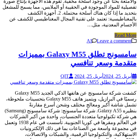
والأمتعة بحثًا عن وجود أسلحة مخفية. تقوم هذه الأجهزة بإنتاج صورة
تفصيلية للمواد الموجودة في الحقيبة أو الملابس، مما يسمح للمشغل
بتحديد ما إذا كان هناك أسلحة محتملة. 2. أجهزة الكشف
بالمغناطيسية: تعتمد على تقنية المجال المغناطيسي للكشف عن
الأجسام المعدنية، مثل…
Read More
AI
Leave a comment
سامسونج تطلق Galaxy M55 بمميزات
متقدمة وسعر تنافسي
أبريل 25, 2024
أبريل 25, 2024
QIT
كشفت شركة سامسونج عن هاتفها الذكي الجديد Galaxy M55
رسميًا في البرازيل، ويتميز هاتف Galaxy M55 بتحسينات ملحوظة،
تشمل شاشة أكبر ومعالج مختلف وشحن أسرع مقارنةً
بنظيره Galaxy A55. شركة سامسونج: شركة سامسونج (Samsung)
هي شركة تكنولوجيا متعددة الجنسيات، واحدة من أكبر الشركات
في العالم ومقرها في كوريا الجنوبية. تأسست في عام 1938 وتعمل
في مجموعة واسعة من الصناعات بما في ذلك الإلكترونيات
الاستهلاكية، والتكنولوجيا الرقمية، والشبكات والاتصالات،