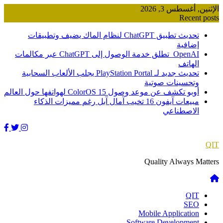
Skip
الإثنين, أغسطس 3, 2026
to
Recent posts
content
تحديث تطبيق ChatGPT لنظام الماك يضيف وتطبيقات
إضافية
OpenAI تطلق خدمة الوصول إلى ChatGPT عبر مكالمات
الهاتف
تحديث جديد لـ PlayStation Portal يجلب الألعاب السحابية
وتحسينات صوتية
أوبو تكشف عن موعد وصول ColorOS 15 لهواتفها حول العالم
مبيعات آيفون 16 تخيب آمال آبل رغم مميزات الذكاء
الاصطناعي
QIT
Quality Always Matters
QIT
SEO
Mobile Application
Software Development