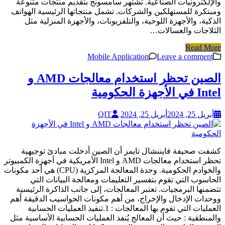
والإلكترونيات الصناعية. تشتهر سامسونج بتقديم منتجات متنوعة
ومبتكرة للمستهلكين والشركات. تشمل منتجاتها الرئيسية الهواتف
الذكية، والأجهزة اللوحية، والتلفزيونات، والأجهزة المنزلية مثل
الثلاجات والغسالات…
Read More
Mobile Application
Leave a comment
الصين تحظر استخدام معالجات AMD و
Intel في الأجهزة الحكومية
أبريل 25, 2024
أبريل 25, 2024
QIT
كشفت صحيفة فايننشال تايمز أن الصين أدخلت مبادئ توجيهية
تحظر استخدام معالجات AMD و Intel الأمريكية في أجهزة الكمبيوتر
والخوادم الحكومية. وحدة المعالجة المركزية (CPU) هي أحد مكونات
الحاسوب التي تقوم بتفسير التعليمات ومعالجة البيانات التي
تتضمنها البرمجيات. تعتبر المعالجات، إلى جانب الذاكرة الرئيسية
ووحدات الإدخال والإخراج، من أهم مكونات الحواسيب الدقيقة أهم
العمليات التي تقوم بها المعالجات : 1.تنفيذ العمليات الحسابية
والمنطقية : حيث أن المعالج يُنفذ العمليات الحسابية الأساسية مثل