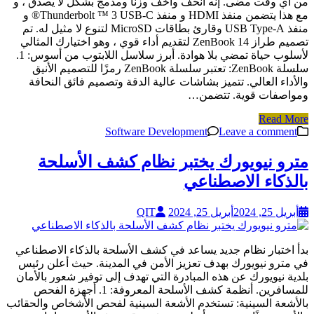
من أي وقت مضى. إنه أنحف وأخف وزنا ومدمج بشكل لا يصدق ، و
مع هذا يتضمن منفذ HDMI و منفذ Thunderbolt ™ 3 USB-C® و
منفذ USB Type-A وقارئ بطاقات MicroSD لتنوع لا مثيل له. تم
تصميم طراز ZenBook 14 لتقديم أداء قوي ، وهو اختيارك المثالي
لأسلوب حياة تمضي بلا هوادة. أبرز سلاسل اللابتوب من أسوس: 1.
سلسلة ZenBook: تعتبر سلسلة ZenBook رمزًا للتصميم الأنيق
والأداء العالي. تتميز بشاشات عالية الدقة وتصميم فائق النحافة
ومواصفات قوية. تتضمن…
Read More
Software Development
Leave a comment
مترو نيويورك يختبر نظام كشف الأسلحة
بالذكاء الاصطناعي
أبريل 25, 2024
أبريل 25, 2024
QIT
بدأ اختبار نظام جديد يساعد في كشف الأسلحة بالذكاء الاصطناعي
في مترو نيويورك بهدف تعزيز الأمن في المدينة. حيث أعلن رئيس
بلدية نيويورك عن هذه المبادرة التي تهدف إلى توفير شعور بالأمان
للمسافرين. أنظمة كشف الأسلحة المعروفة: 1. أجهزة الفحص
بالأشعة السينية: تستخدم الأشعة السينية لفحص الأشخاص والحقائب