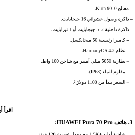
– معالج Kirin 9010.
– ذاكرة وصول عشوائي 16 جيجابايت.
– ذاكرة داخلية 512 جيجابايت أو 1 تيرابايت.
– كاميرا رئيسية 50 ميجابكسل.
– نظام HarmonyOS 4.2.
– بطارية 5050 مللي أمبير مع شاحن 100 واط.
– مقاوم للماء (IP68).
– السعر يبدأ من 1100 دولارًا².
اقرأ أي
3. هاتف HUAWEI Pura 70 Pro:
– شاشة أوليد +1.5K مع معدل تحديث 120 هرتز.