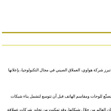
برز شركة هواوي، العملاق الصيني في مجال التكنولوجيا، بإعلانها
تأسست في عام 1987 بواسطة رن تشنغ فاي، وقد بدأت كمُصنِّع للوحات ومقاسم الهاتف قبل أن تتوسع لتشمل بناء شبكات
شركات في العالم في مجال الاتصالات. لديها حضور في أكثر من 170 دولة، وتخدم ثلث سكان العالم من خلال شبكاتها. وقد تمكنت من تجاوز شركات عملاقة