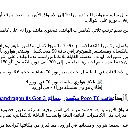
بكاميرا رئيسية بدقة 50 ميجابكسل، وكاميرا فائقة الاتساع ب
لومتر (186 ميل) في الساعة. ومن أبرز مميزات الهاتف عدسته القابلة للانكماش لمساعدة
30 ألف دورة انكماش (أو 150 مرة في اليوم لمدة خمس سنوات).
تميز بورا 70 بشاشة بحجم 6.6 بوصة وبدقة 2760 × 1256 بكسل.
إطلاق هواوي سلسلة بورا 70 في أوروبا:
أ أيضاً:
هاتف Poco F6 سيُصدر بمعالج Snapdragon 8s Gen 3
لمقال، يمكن القول إن إطلاق هواوي لسلسلة بورا 70 في الأسواق الأوروبية يعد خطوة مهمة في استراتي
 مع ميزات مثل الكاميرات الفائقة الدقة والعدسة القابلة للانكماش، تقد
 على سمعة هواوي ومبيعاتها في أوروبا، مما يُعزز من مكانتها كواحدة من