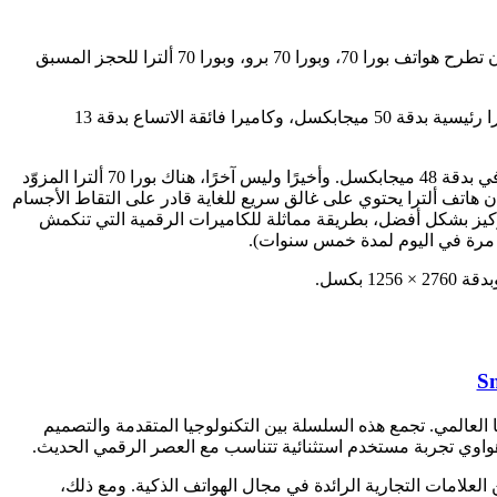
بعد إعلانها للسوق الصينية في منتصف إبريل الماضي، أكّدت هواوي وصول سلسلة هواتفها الرائدة بورا 70 إلى الأسواق الأوروبية. حيث يتوقع أن تطرح هواتف بورا 70، وبورا 70 برو، وبورا 70 ألترا للحجز المسبق
سلسلة بورا 70 الجديدة تركّز على الكاميرات، وتتميز بتصميم لافت للعين يضم ترتيب ثلاثي لكاميرات الهاتف. فيحتوي هاتف بورا 70 على كاميرا رئيسية بدقة 50 ميجابكسل، وكاميرا فائقة الاتساع بدقة 13
أما بورا 70 برو فيرفع مستوى الأداء قليلاً بكاميرا رئيسية بدقة 50 ميجابكسل، وكاميرا فائقة الاتساع بدقة 12.5 ميجابكسل، وكاميرا تليفوتوغرافي بدقة 48 ميجابكسل. وأخيرًا وليس آخرًا، هناك بورا 70 ألترا المزوّد
دقة 40 ميجابكسل، ومستشعر تليفوتوغرافي بدقة 50 ميجابكسل. وتفتخر هواوي بأن هاتف ألترا يحتوي على غالق سريع للغاية قادر على التقاط الأجسام
 الهاتف على التركيز بشكل أفضل، بطريقة مماثلة للكاميرات الرقمية التي تنكمش
جية الشركة لتعزيز حضورها العالمي. تجمع هذه السلسلة بين التكنولوجيا المتقدمة والتصميم
م هواوي تجربة مستخدم استثنائية تتناسب مع العصر الرقمي الحديث.
 العلامات التجارية الرائدة في مجال الهواتف الذكية. ومع ذلك،