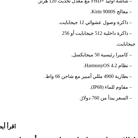
– شاشة أوليد +FHD مع معدل تحديث 120 هرتز.
– معالج Kirin 9000S.
– ذاكرة وصول عشوائي 12 جيجابايت.
– ذاكرة داخلية 512 جيجابايت أو 256
جيجابايت.
– كاميرا رئيسية 50 ميجابكسل.
– نظام HarmonyOS 4.2.
– بطارية 4900 مللي أمبير مع شاحن 66 واط.
– مقاوم للماء (IP68).
– السعر يبدأ من 760 دولارً.
اقرأ أيض