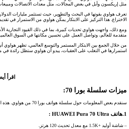
مثل إريكسون وأبل في بعض المجالات، مثل معدات الاتصالات ومبيعات 
الاختراع. هذا التركيز على الابتكار يمكِّن هواوي من الاستمرار في ت
ومع ذلك، واجهت هواوي تحديات كبيرة، بما في ذلك القيود التجارية الأ
متقدمة للعالم، وتواصل العمل على تحسين مكانتها في السوق العالمية
من خلال الجمع بين الابتكار المستمر والتوسع العالمي، تظهر هواوي أنها
استمرارها في التغلب على العقبات، يبدو أن هواوي ستظل رائدة في م
اقرأ أيضا
ميزات سلسلة بورا 70:
سنقدم بعض المعلومات حول سلسلة هواتف بورا 70 من هواوي. هذه السلسلة الجديدة تأتي بمواصفات مذهلة وتصميم أنيق. وسنوضح هنا بعض التفاصيل:
1.هاتف HUAWEI Pura 70 Ultra :
– شاشة أوليد +1.5K مع معدل تحديث 120 هرتز.