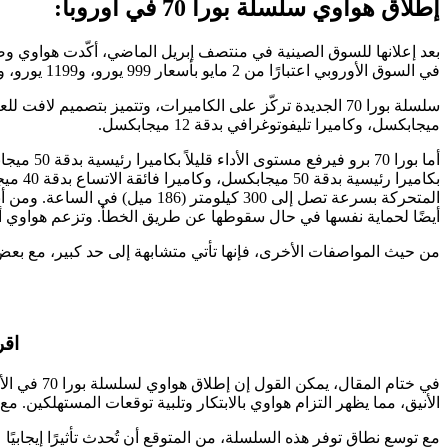
إطلاق هواوي سلسلة بورا 70 في أوروبا:
في السوق الأوروبي اعتبارًا من 2 مايو بأسعار 999 يورو، و1199 يورو، و1499 يورو على التوالي.
ميجابكسل، وكاميرا تليفوتوغرافي بدقة 12 ميجابكسل.
المتحركة بسرعة تصل إلى 300 كي
أيضًا لحماية نفسها في حال سقوطها عن طريق الخطأ. وتزعم هواوي أن هذه العدسة تم اختبارها لما يصل إلى 0
من حيث المواصفات الأخرى، فإنها تأتي متشابهة إلى حد كبير، مع بعض الاختلافات في التفاصيل. حيث ي
اقر
في ختام ا
الأنيق، مما يظهر التزام هواوي بالابتكار وتلبية توقعات المستهلكين.
مع توسع نطاق توفر هذه السلسلة، من المتوقع أن تُحدث تأثيرًا إيجابيًا