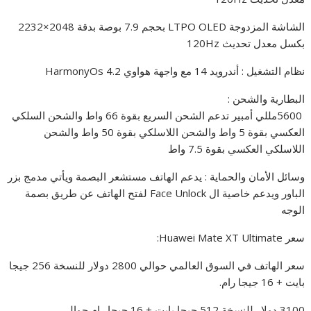
الشاشة المزدوجة LTPO OLED بحجم 7.9 بوصة بدقة 2048×2232
بكسل معدل تحديث 120Hz
نظام التشغيل : أندرويد 14 مع واجهة هواوي HarmonyOs 4.2
البطارية والشحن :
5600مللي أمبير تدعم الشحن السريع بقوة 66 واط والشحن السلكي
العكسي بقوة 5 واط والشحن اللاسلكي بقوة 50 واط والشحن
اللاسلكي العكسي بقوة 7.5 واط
وسائل الأمان والحماية : يدعم الهاتف مستشعر البصمة ويأتي مدمج بزر
الباور ويدعم خاصية ال Face Unlock لفتح الهاتف عن طريق بصمة
الوجه
سعر Huawei Mate XT Ultimate:
سعر الهاتف في السوق العالمي حوالي 2800 دولار للنسخة 256 جيجا
بايت + 16 جيجا رام.
3100 دولار للنسخة 512 جيجا بايت + 16 جيجا رام حوالي