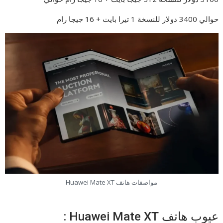
حوالي 3400 دولار للنسخة 1 تيرا بايت + 16 جيجا رام
مواصفات هاتف Huawei Mate XT
عيوب هاتف Huawei Mate XT :