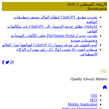
Skip
الأربعاء, أغسطس 5, 2026
to
Recent posts
content
تحديث تطبيق ChatGPT لنظام الماك يضيف وتطبيقات
إضافية
OpenAI تطلق خدمة الوصول إلى ChatGPT عبر مكالمات
الهاتف
تحديث جديد لـ PlayStation Portal يجلب الألعاب السحابية
وتحسينات صوتية
أوبو تكشف عن موعد وصول ColorOS 15 لهواتفها حول العالم
مبيعات آيفون 16 تخيب آمال آبل رغم مميزات الذكاء
الاصطناعي
QIT
Quality Always Matters
QIT
SEO
Mobile Application
Software Development