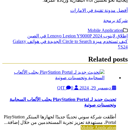
إيجابية نحو تحسين أداء البطارية وزيادة عمرها.
أفضل مدونة تقنية في الامارات
شركة برمجة
Mobile Application
تصفّح
إطلاق لابتوب Lenovo Legion Y9000P 2024 في الصين
كيف تستخدم ميزة Circle to Search الجديدة في هواتف Galaxy
المقالات
S24؟
Related posts
ديسمبر 29, 2024
QIT
0
تحديث جديد لـ PlayStation Portal يجلب الألعاب السحابية
وتحسينات صوتية
أطلقت شركة سوني تحديثًا جديدًا لجهازها المبتكر PlayStation
Portal، مستهدفة تعزيز تجربة المستخدمين من خلال إضافة...
Mobile Application