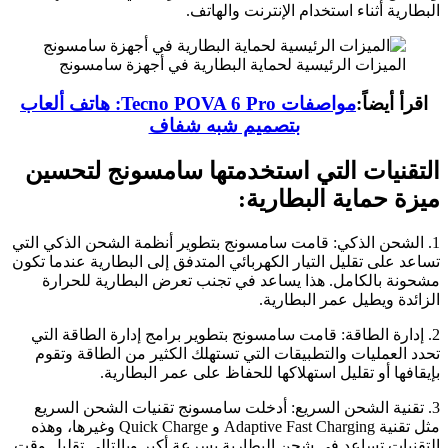
البطارية أثناء استخدام الإنترنت والهاتف.
الميزات الرئيسية لحماية البطارية في أجهزة سامسونج
اقرأ أيضاً:
مواصفات Tecno POVA 6 Pro: هاتف ألعاب
بتصميم شبه شفاف
التقنيات التي استخدمتها سامسونج لتحسين
ميزة حماية البطارية:
1. الشحن الذكي: قامت سامسونج بتطوير أنظمة الشحن الذكي التي
تساعد على تقليل التيار الكهربائي المتدفق إلى البطارية عندما تكون
مشحونة بالكامل. هذا يساعد في تجنب تعرض البطارية للحرارة
الزائدة ويطيل عمر البطارية.
2. إدارة الطاقة: قامت سامسونج بتطوير برامج إدارة الطاقة التي
تحدد العمليات والتطبيقات التي تستهلك الكثير من الطاقة وتقوم
بإيقافها أو تقليل استهلاكها للحفاظ على عمر البطارية.
3. تقنية الشحن السريع: أدخلت سامسونج تقنيات الشحن السريع
مثل تقنية Adaptive Fast Charging و Quick Charge وغيرها، وهذه
التقنيات تساعد في شحن البطارية بسرعة أكبر وبالتالي تقليل وقت