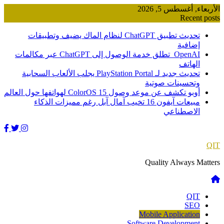
Skip
الأربعاء, أغسطس 5, 2026
to
Recent posts
content
تحديث تطبيق ChatGPT لنظام الماك يضيف وتطبيقات
إضافية
OpenAI تطلق خدمة الوصول إلى ChatGPT عبر مكالمات
الهاتف
تحديث جديد لـ PlayStation Portal يجلب الألعاب السحابية
وتحسينات صوتية
أوبو تكشف عن موعد وصول ColorOS 15 لهواتفها حول العالم
مبيعات آيفون 16 تخيب آمال آبل رغم مميزات الذكاء
الاصطناعي
QIT
Quality Always Matters
QIT
SEO
Mobile Application
Software Development