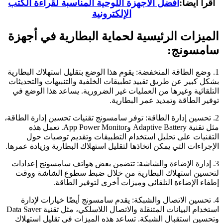
اقرأ أيضاً:
أفضل الأجهزة اللوحية المناسبة لقراءة الكتب
الإلكترونية
الميزات الرئيسية لحماية البطارية في أجهزة
سامسونج:
1. وضع الطاقة المنخفضة: يقوم هذا الوضع بتقليل استهلاك البطارية
بشكل كبير عن طريق تقييد تطبيقات الخلفية والتنبيهات والتحديثات
التلقائية وغيرها من العمليات غير الضرورية. يساعد هذا الوضع في
توفير الطاقة وتمديد عمر البطارية.
2. تحسين إدارة الطاقة: توفر سامسونج تقنيات تحسين إدارة الطاقة،
مثل تقنية Adaptive Battery وApp Power Monitor. تعمل هذه
التقنيات على تحليل استخدام التطبيقات وتقديم توصيات حول
الإجراءات التي يمكن اتخاذها لتقليل استهلاك البطارية وزيادة عمرها.
3. إدارة الإضاءة والشاشة: تتضمن بعض هواتف سامسونج إعدادات
لتحسين استهلاك البطارية من خلال ضبط سطوع الشاشة ووقت
إطفاء الإضاءة التلقائي وميزات أخرى لتوفير الطاقة.
4. تحسين الاتصال والشبكة: يقدم سامسونج أيضًا خيارات لإدارة
استخدام البيانات المتنقلة والاتصال اللاسلكي، مثل تقنية Data Saver
وتحسين استقبال الشبكة. تساعد هذه الميزات في تقليل استهلاك