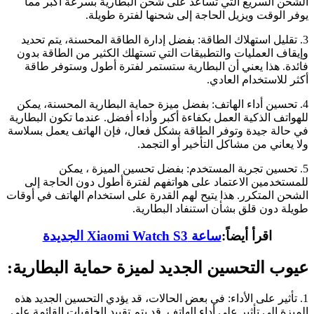
الشحن السريع التي تساعد على شحن البطارية بسرعة أكبر مما
يوفر الوقت ويزيل الحاجة إلى شحنها لفترة طويلة.
3. تقليل استهلاك الطاقة: بفضل إدارة الطاقة المحسنة، يتم تحديد
وإيقاف العمليات والتطبيقات التي تستهلك الكثير من الطاقة بدون
فائدة. هذا يعني أن البطارية ستستمر لفترة أطول وستوفر طاقة
أكثر للاستخدام العادي.
4. تحسين أداء الهاتف: بفضل ميزة حماية البطارية المحسنة، يمكن
للهواتف الذكية العمل بكفاءة أكبر وأداء أفضل. عندما تكون البطارية
في حالة جيدة وتوفر الطاقة بشكل فعال، فإن الهاتف يعمل بسلاسة
ولا يعاني من مشاكل التأخير أو التجمد.
5. تحسين تجربة المستخدم: بفضل تحسين الميزة ، يمكن
للمستخدمين الاعتماد على هواتفهم لفترة أطول دون الحاجة إلى
الشحن المتكرر. هذا يتيح لهم القدرة على استخدام الهاتف في أوقات
طويلة دون قلق بشأن استنفاد البطارية.
اقرأ أيضاً:
ساعة Xiaomi Watch S3 الجديدة
عيوب التحسين الجديد لميزة حماية البطارية:
1. تأثير على الأداء: في بعض الحالات، قد يؤدي التحسين الجديد هذه
الميزة إلى تأثير على أداء الهاتف. قد يتم تقييد الخلفيات القائمة على