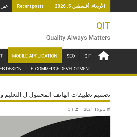
Ski
OpenAI تطلق 
الأربعاء, أغسطس 5, 2026
Recent posts
t
conten
QIT
Quality Always Matters
T
MOBILE APPLICATION
SEO
QIT
EB DESIGN
E-COMMERCE DEVELOPMENT
تصميم تطبيقات الهاتف المحمول ل التعليم وال
مايو 16, 2024
QIT