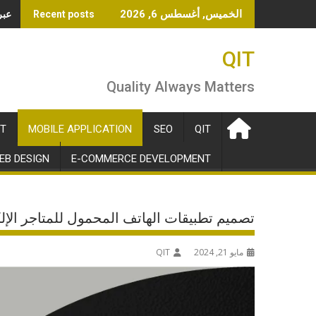
Ski
OpenAI ت
الخميس, أغسطس 6, 2026
Recent posts
t
conten
QIT
Quality Always Matters
T
MOBILE APPLICATION
SEO
QIT
EB DESIGN
E-COMMERCE DEVELOPMENT
تصميم تطبيقات الهاتف المحمول للمتاجر الإلك
مايو 21, 2024
QIT