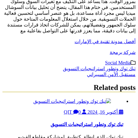
بمرور الوقت. هذا يساعد على التكيف مع تغيرات السوق وسلوك
المستخدمين. في ختام هذا المقال، يتضح أن تحليل بيانات السوشال
ميديا ليس مجرد أداة مساعدة، بل هو عنصر أساسي لتحسين فعالية
الحملات التسويقية. من خلال استغلال المعلومات المتاحة حول
سلوك الجمهور وتفضيلاتهم، يمكن للشركات اتخاذ قرارات مستندة
إلى بيانات دقيقة، مما يعزز قدرتها على التواصل بفاعلية مع
أفضل مدونة تقنية في الإمارات
شركة برمجة
Social Media
تصفّح
تيك توك وتطور استراتيجيات التسويق
مستقبل الأمن السيبراني
المقالات
Related posts
أكتوبر 16, 2024
QIT
0
تيك توك وتطور استراتيجيات التسويق
تيك توك، الذي انطلق كتطبيق لمشاركة مقاطع الفيديو