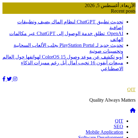
Skip
الأربعاء, أغسطس 5, 2026
to
Recent posts
content
تحديث تطبيق ChatGPT لنظام الماك يضيف وتطبيقات
إضافية
OpenAI تطلق خدمة الوصول إلى ChatGPT عبر مكالمات
الهاتف
تحديث جديد لـ PlayStation Portal يجلب الألعاب السحابية
وتحسينات صوتية
أوبو تكشف عن موعد وصول ColorOS 15 لهواتفها حول العالم
مبيعات آيفون 16 تخيب آمال آبل رغم مميزات الذكاء
الاصطناعي
QIT
Quality Always Matters
QIT
SEO
Mobile Application
Software Development