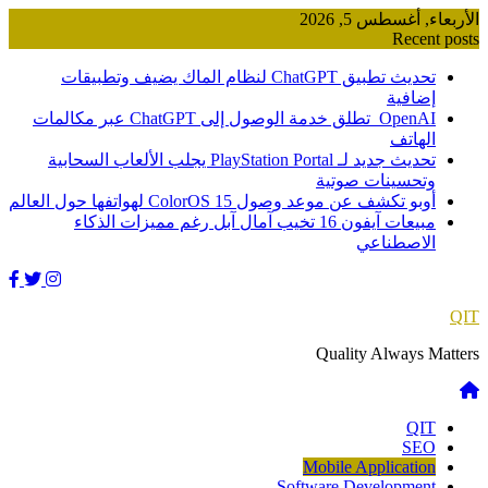
Skip
الأربعاء, أغسطس 5, 2026
to
Recent posts
content
تحديث تطبيق ChatGPT لنظام الماك يضيف وتطبيقات
إضافية
OpenAI تطلق خدمة الوصول إلى ChatGPT عبر مكالمات
الهاتف
تحديث جديد لـ PlayStation Portal يجلب الألعاب السحابية
وتحسينات صوتية
أوبو تكشف عن موعد وصول ColorOS 15 لهواتفها حول العالم
مبيعات آيفون 16 تخيب آمال آبل رغم مميزات الذكاء
الاصطناعي
QIT
Quality Always Matters
QIT
SEO
Mobile Application
Software Development