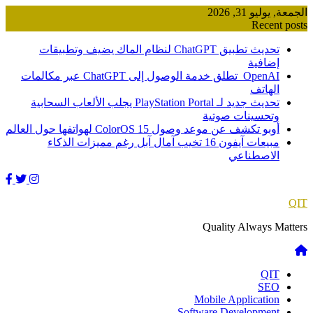
Skip
الجمعة, يوليو 31, 2026
to
Recent posts
content
تحديث تطبيق ChatGPT لنظام الماك يضيف وتطبيقات
إضافية
OpenAI تطلق خدمة الوصول إلى ChatGPT عبر مكالمات
الهاتف
تحديث جديد لـ PlayStation Portal يجلب الألعاب السحابية
وتحسينات صوتية
أوبو تكشف عن موعد وصول ColorOS 15 لهواتفها حول العالم
مبيعات آيفون 16 تخيب آمال آبل رغم مميزات الذكاء
الاصطناعي
QIT
Quality Always Matters
QIT
SEO
Mobile Application
Software Development