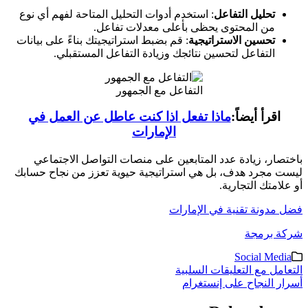
تحليل التفاعل
: استخدم أدوات التحليل المتاحة لفهم أي نوع
من المحتوى يحظى بأعلى معدلات تفاعل.
تحسين الاستراتيجية
: قم بضبط استراتيجيتك بناءً على بيانات
التفاعل لتحسين نتائجك وزيادة التفاعل المستقبلي.
التفاعل مع الجمهور
اقرأ أيضاً:
ماذا تفعل اذا كنت عاطل عن العمل في
الإمارات
باختصار، زيادة عدد المتابعين على منصات التواصل الاجتماعي
ليست مجرد هدف، بل هي استراتيجية حيوية تعزز من نجاح حسابك
أو علامتك التجارية.
فضل مدونة تقنية في الإمارات
شركة برمجة
Social Media
تصفّح
التعامل مع التعليقات السلبية
أسرار النجاح على إنستغرام
المقالات