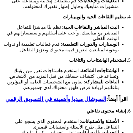
التعليقات والإعجابات
: قم بتعليقات إيجابية ومتفاعلة على
منشورات متابعيك وحاول إظهار تقديرك لمحتواهم.
4.
تنظيم اللقاءات الحية والويبينارات
البث المباشر واللقاءات الحية
: نظم بثًا مباشرًا للتفاعل
المباشر مع متابعيك، وأجب على أسئلتهم واستفساراتهم في
الوقت الفعلي.
الويبينارات والدورات التعليمية
: قدم فعاليات تعليمية أو ندوات
توعوية لمتابعيك لتعزيز قيمة محتواك وتعزيز التفاعل.
5.
استخدام الهاشتاجات والتاغات
الهاشتاجات الشائعة
: استخدم هاشتاجات تعزز من رؤيتك
وتساعد في اكتشاف حسابك من قبل المزيد من الأشخاص.
التاغات للمشاركة
: تعاون مع الشخصيات العامة أو المؤثرين
بتاغاتهم لزيادة فرص ظهور محتواك لدى جمهورهم.
اقرأ أيضاً:
السوشال ميديا وأهميته في التسويق الرقمي
6.
إنشاء محتوى تفاعلي
الأسئلة والاستبيانات
: استخدم المحتوى الذي يشجع على
التفاعل مثل طرح الأسئلة واستبيانات قصيرة.
التحديات والمسابقات
: تنظيم تحديات يمكن لمتابعيك