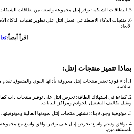
5. البطاقات الشبكية: توفر إنتل مجموعة واسعة من بطاقات الشبكات والتوصيلات، مثل بطاقات Ethernet وبطاقات Wi-Fi، لتمكين الاتصال السريع والموثوق بالشبكات المحلية وشبكة الإنترنت.
الأبعاد.
اقرأ أيضاً:
تعاون آبل مع C
بماذا تتميز منتجات إنتل:
1. أداء قوي: تعتبر منتجات إنتل معروفة بأدائها القوي والمتفوق. تقدم
بسلاسة.
2. كفاءة في استهلاك الطاقة: تحرص انتل على توفير منتجات ذات كفا
وتقلل تكاليف التشغيل للخوادم ومراكز البيانات.
3. موثوقية وجودة بناء: تشتهر منتجات إنتل بجودتها العالية وموثوقيتها. تتبع انتل معايير صارمة في عمليات التصنيع والاختبار لضمان أداء ممتاز واستقرارية لمنتجاتها.
4. توافق ودعم واسع: تحرص إنتل على توفير توافق واسع مع مجموعة م
للمستخدمين.