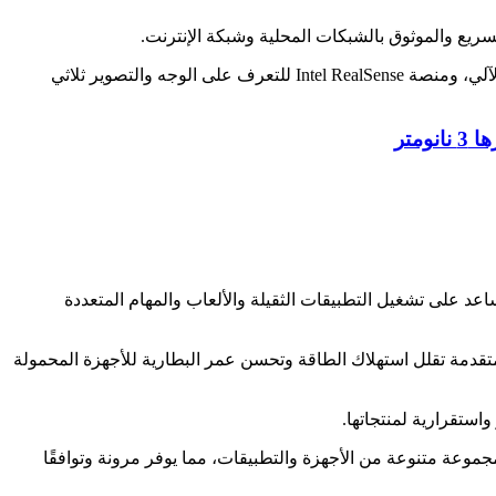
6. منتجات الذكاء الاصطناعي: تعمل انتل على تطوير تقنيات الذكاء الاصطناعي، مثل معالجات Intel Xeon Scalable للحوسبة العميقة والتعلم الآلي، ومنصة Intel RealSense للتعرف على الوجه والتصوير ثلاثي
يساعد على تشغيل التطبيقات الثقيلة والألعاب والمهام المتعددة
تقدمة تقلل استهلاك الطاقة وتحسن عمر البطارية للأجهزة المحمولة
موعة متنوعة من الأجهزة والتطبيقات، مما يوفر مرونة وتوافقًا