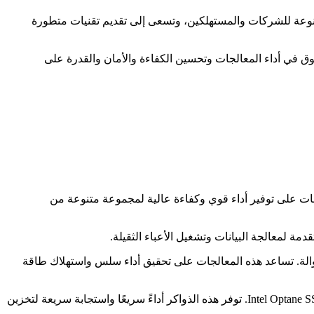
متنوعة للشركات والمستهلكين، وتسعى إلى تقديم تقنيات متطورة
فوق في أداء المعالجات وتحسين الكفاءة والأمان والقدرة على
كمبيوترات المكتبية والمحمولة. تعمل هذه المعالجات على توفير أداء قوي وكفاءة عالية لمجموعة متنوعة من
الجات للهواتف الذكية والأجهزة اللوحية، مثل سلسلة معالجات Intel Atom ومعالجات Intel Core للأجهزة الجوالة. تساعد هذه المعالجات على تحقيق أداء سلس واستهلاك طاقة
4. الذواكر الفلاش: تنتج انتل ذواكر فلاش سريعة وموثوقة، مثل سلاسل محركات الأقراص ذات الحالة الصلبة (SSD) مثل Intel SSD 660p وIntel Optane SSD. توفر هذه الذواكر أداءً سريعًا واستجابة سريعة لتخزين