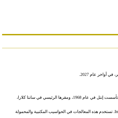
) هي شركة تكنولوجيا أمريكية رائدة في مجال تصميم وتصنيع وتسويق معالجات الكمبيوتر ومكونات الحواسيب. تأسست إنتل في عام 1968، ومقرها الرئيسي في سانتا كلارا،
تعتبر انتل من أبرز الشركات في صناعة الشرائح الإلكترونية والمعالجات، وتشتهر بمعالجاتها المعروفة باسم Intel Core وIntel Xeon وIntel Atom. تستخدم هذه المعالجات في الحواسيب المكتبية والمحمولة