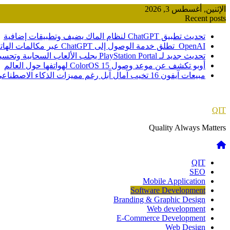
Skip
الإثنين, أغسطس 3, 2026
to
Recent posts
content
تحديث تطبيق ChatGPT لنظام الماك يضيف وتطبيقات إضافية
OpenAI تطلق خدمة الوصول إلى ChatGPT عبر مكالمات الهاتف
تحديث جديد لـ PlayStation Portal يجلب الألعاب السحابية وتحسينات صوتية
أوبو تكشف عن موعد وصول ColorOS 15 لهواتفها حول العالم
مبيعات آيفون 16 تخيب آمال آبل رغم مميزات الذكاء الاصطناعي
QIT
Quality Always Matters
QIT
SEO
Mobile Application
Software Development
Branding & Graphic Design
Web development
E-Commerce Development
Web Design