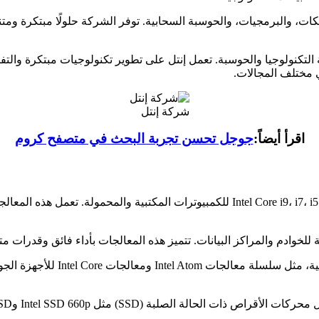
كات، والبرمجيات، والحوسبة السحابية. توفر الشركة حلولًا مبتكرة و
عة التكنولوجيا والحوسبة. تعمل إنتل على تطوير تكنولوجيات مبتكرة والت
ي مختلف المجالات.
شركة إنتل
اقرأ أيضاً:
جوجل تحسن تجربة البحث في متصفح كروم
1. معالجات الكمبيوتر المكتبي والمحمول: تشمل سلسلة معالجات Intel Core i9، i7، i5، i3 لل
3. معالجات الجوال: تقدم إنتل مع