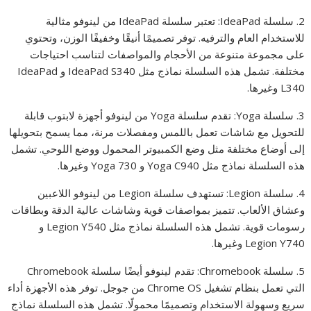
2. سلسلة IdeaPad: تعتبر سلسلة IdeaPad من لينوفو مثالية
للاستخدام العام والترفيه. توفر تصميمًا أنيقًا وخفيفًا الوزن، وتحتوي
على مجموعة متنوعة من الأحجام والمواصفات لتناسب احتياجات
مختلفة. تشمل هذه السلسلة نماذج مثل IdeaPad S340 و IdeaPad
L340 وغيرها.
3. سلسلة Yoga: تقدم سلسلة Yoga من لينوفو أجهزة لابتوب قابلة
للتحويل مع شاشات تعمل باللمس ومفصلات مرنة، مما يسمح بتحويلها
إلى أوضاع مختلفة مثل وضع الكمبيوتر المحمول ووضع اللوحي. تشمل
هذه السلسلة نماذج مثل Yoga C940 و Yoga 730 وغيرها.
4. سلسلة Legion: تستهدف سلسلة Legion من لينوفو اللاعبين
وعشاق الألعاب. تتميز بمواصفات قوية وشاشات عالية الدقة وبطاقات
رسومات قوية. تشمل هذه السلسلة نماذج مثل Legion Y540 و
Legion Y740 وغيرها.
5. سلسلة Chromebook: تقدم لينوفو أيضًا سلسلة Chromebook
التي تعمل بنظام تشغيل Chrome OS من جوجل. توفر هذه الأجهزة أداء
سريع وسهولة الاستخدام وتصميمًا محمولًا. تشمل هذه السلسلة نماذج