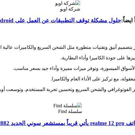
شركة اوبو
 ايضاً:
حلول مشكلة توقف التطبيقات عن العمل على Android
وير الفوتوغرافي والشحن السريع وتحسين تجربة المستخدم. وتوسعت أوبو
سلسلة Find
rea يأتي قريباً بمستشعر سوني الجديد sony IMx 882