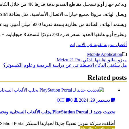
ويدعم جهاز أوبو تسجيل مقاطع الفيديو بدقة قدرها 4K من خلال الكاميرا الخلفية والأمامية، ويتضمن مستشعر بصمة الإصبع الموجود تحت الشاشة للقياسات الحيوية.
ويصل الهاتف مزودًا بجميع خيارات الاتصال الأساسية، مثل بطاقة SIM المزدوجة و 5G و WiFi 6 و Bluetooth 5.2 و GNSS و USB Type-C.
ويستمد الهاتف الطاقة من بطارية بسعة قدرها 5000 ميلي أمبير، ويدعم معيار الشحن السريع SuperVOOC بقوة قدرها 67 واطًا.
وتطرح أوبو هاتفها الجديد بسعر قدره 290 دولارًا لنسخة 8 جيجابايت + 128 جيجابايت، وبسعر قدره 315 دولارًا لنسخة 8 جيجابايت + 256 جيجابايت.
أفضل مدونة تقنية في الامارات
Mobile Application
تصفّح
ميزو تطلق هاتفها الذكي Meizu 21 Pro
هل سيُغني الذكاء الاصطناعي عن دراسة البرمجة وعلوم الكمبيوتر؟
المقالات
Related posts
ديسمبر 29, 2024
QIT
0
تحديث جديد لـ PlayStation Portal يجلب الألعاب السحابية وتحسينات صوتية
أطلقت شركة سوني تحديثًا جديدًا لجهازها المبتكر PlayStation Portal، مستهدفة تعزيز تجربة المستخدمين من خلال إضافة...
Mobile Application