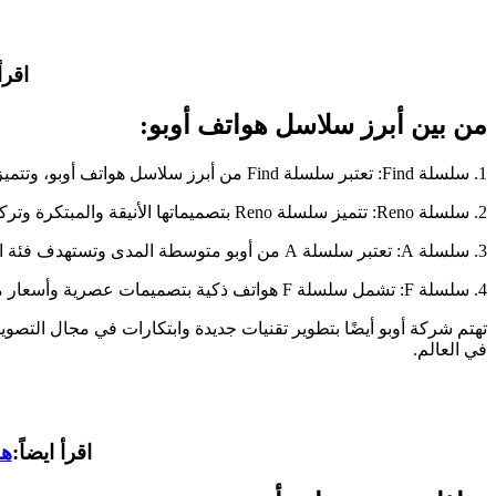
اقرأ
من بين أبرز سلاسل هواتف أوبو:
1. سلسلة Find: تعتبر سلسلة Find من أبرز سلاسل هواتف أوبو، وتتميز بتصميم أنيق وتقنيات متطورة مثل الشحن السريع والكاميرات عالية الدقة.
2. سلسلة Reno: تتميز سلسلة Reno بتصميماتها الأنيقة والمبتكرة وتركيزها على جودة الكاميرا وأداء البطارية.
3. سلسلة A: تعتبر سلسلة A من أوبو متوسطة المدى وتستهدف فئة الأسواق الميسورة، وتوفر ميزات مميزة وأداء جيد بسعر مناسب.
4. سلسلة F: تشمل سلسلة F هواتف ذكية بتصميمات عصرية وأسعار معقولة، مع تركيز على الأداء العام والكاميرا.
تهتم شركة أوبو أيضًا بتطوير تقنيات جديدة وابتكارات في مجال التص
في العالم.
اقرأ ايضاً:
هاتف lme 12 pro