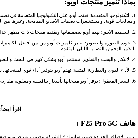
بماذا تتميز منتجات أوبو:
1. التكنولوجيا المتقدمة: تعتمد أوبو على التكنولوجيا المتقدمة في تص
ومعالجات قوية، ومستشعرات بصمات الأصابع المدمجة، وغيرها من المي
2. التصميم الأنيق: تهتم أوبو بتصميماتها وتقديم منتجات ذات مظهر جذاب وأنيق. تستخدم مواد عالية الجودة وتضع اهتمامًا بالتفاصيل لتصميم هواتف ذكية بمظهر فريد وجذاب.
3. جودة الصورة والتصوير: تعتبر كاميرات أوبو من بين أفضل الكاميرا
التكبير الهجين والتصوير الليلي المتقدم.
4. الابتكار والبحث والتطوير: تستثمر أوبو بشكل كبير في البحث والتطوير لتطوير منتجات جديدة ومبتكرة. تعمل الشركة على تحسين التقنيات الموجودة وتطوير تقنيات جديدة لتوفير تجربة متفوقة للمستخدمين.
5. الأداء القوي والبطارية المتينة: تهتم أوبو بتوفير أداء قوي لمنتجاتها، سواء فيما يتعلق بالمعالجات القوية أو الذاكرة العشوائية الكبيرة. كما تعمل على تحسين عمر البطارية وتوفير أداء طويل الأمد.
6. السعر المعقول: توفر أوبو منتجاتها بأسعار تنافسية ومعقولة مقارنة بميزاتها وأدائها. تسعى الشركة لتقديم قيمة عالية للمستخدمين بأسعار معقولة.
اقرأ ايضاً:
هاتف F25 Pro 5G :
تتميز الإضافة الجديدة ضمن سلسلة F للشركة بتصميم بسيط ومواصفات من الفئة المتوسطة وسعر مقبول.