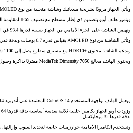
ويأتي الجهاز مزودًا بشريحة ميدياتيك وشاشة منحنية من نوع AMOLED ذات حافات صغيرة ودعم الشحن السريع والمزيد.
ويتميز هاتف أوبو بتصميم ذي إطار مسطح مع تصنيف IP65 لمقاومة الغبار والماء. وتأتي الكاميرا الخلفية ضمن إطار مستطيل الشكل، في حين توجد المستشعرات داخل دوائر.
وتهيمن الشاشة على الجزء الأمامي من الجهاز بنسبة قدرها 93.4 في المئة من الشاشة إلى الجسم.
وتأتي الشاشة من نوع AMOLED بقياس قدره 6.7 بوصات وبدقة قدرها 2412×1080 بكسلًا وبكثافة قدرها 394 بكسلًا في البوصة مع عمق ألوان قدره 10 بت.
وتدعم الشاشة محتوى +HDR10 مع مستوى سطوع يصل إلى 1100 شمعة في المتر المربع.
ويحتوي الهاتف معالج MediaTek Dimensity 7050 مقترنًا بذاكرة وصول عشوائي من نوع LPDDR4x ومساحة تخزين داخلية من نوع UFS 3.1.
ويعمل الهاتف بواجهة المستخدم ColorOS 14 المعتمدة على أندرويد 14، ويحصل على ثلاث سنوات من تحديثات نظام التشغيل مع أربع سنوات من التحديثات الأمنية.
بدقة قدرها 32 ميجابكسل.
وتستخدم الكاميرا الأمامية خوارزميات خاصة لتحديد العيوب وإزالتها،