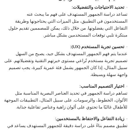
·
تحديد الاحتياجات والتفضيلات
:
تساعد دراسة الجمهور المستهدف على فهم ما يبحث عنه
المستخدمون في التطبيق، مثل الميزات التي يحتاجونها وطريقة
التفاعل التي يفضلونها. من خلال ذلك، يمكن للمصممين تقديم حلول
مبتكرة تلبي توقعات المستخدمين بشكل مباشر.
·
تحسين تجربة المستخدم
(UX):
عندما يتم فهم الجمهور المستهدف بشكل جيد، يصبح من السهل
تصميم تجربة مستخدم تُراعي مستوى خبرتهم التقنية وتفضيلاتهم. على
سبيل المثال، إذا كان الجمهور يشمل فئة عمرية كبيرة، يجب تصميم
واجهة سهلة وبسيطة.
·
اختيار التصميم المناسب
:
تساهم دراسة الجمهور في تحديد العناصر البصرية المناسبة مثل
الألوان، الخطوط، والرسومات. على سبيل المثال، التطبيقات الموجهة
للأطفال غالبًا ما تحتوي على ألوان زاهية وعناصر تفاعلية جذابة.
·
زيادة التفاعل والاحتفاظ بالمستخدمين
:
تطبيق مصمم بناءً على دراسة دقيقة للجمهور المستهدف يساعد في