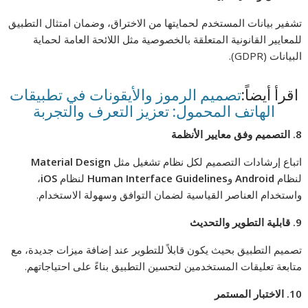
تشفير بيانات المستخدم لحمايتها من الاختراق، وضمان امتثال التطبيق
للمعايير القانونية المتعلقة بالخصوصية مثل اللائحة العامة لحماية
البيانات (GDPR).
اقرأ أيضاً:
تصميم الرموز والأيقونات في تطبيقات
الهاتف المحمول: تعزيز التعرف والتجربة
8.
التصميم وفق معايير الأنظمة
اتباع إرشادات التصميم لكل نظام تشغيل مثل
Material Design
لنظام
Android
و
Human Interface Guidelines
لنظام
iOS
،
واستخدام العناصر القياسية لضمان التوافق وسهولة الاستخدام.
9.
قابلية التطوير والتحديث
تصميم التطبيق بحيث يكون قابلاً للتطوير عند إضافة ميزات جديدة، مع
متابعة تعليقات المستخدمين لتحسين التطبيق بناءً على احتياجاتهم.
10.
الاختبار المستمر