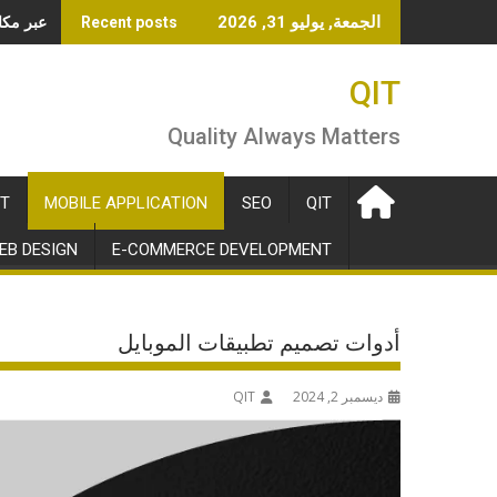
Ski
OpenAI تطلق خدمة الو
الجمعة, يوليو 31, 2026
Recent posts
t
conten
QIT
Quality Always Matters
T
MOBILE APPLICATION
SEO
QIT
EB DESIGN
E-COMMERCE DEVELOPMENT
أدوات تصميم تطبيقات الموبايل
ديسمبر 2, 2024
QIT