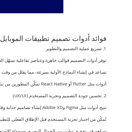
فوائد أدوات تصميم تطبيقات الموبايل
1. تسريع عملية التصميم والتطوير
توفر أدوات التصميم قوالب جاهزة وعناصر تفاعلية تسهّل ال
تساعد في إنشاء النماذج الأولية بسرعة، مما يقلل من وقت الا
أدوات مثل Flutter أو React Native تمكّن المطورين من بناء تطبيقات متعددة المنصات بكود واحد، مما يقلل الجهد والوقت.
2. تحسين جودة التصميم وتجربة المستخدم (UX/UI)
تتيح أدوات مثل Figma وAdobe XD إنشاء تصاميم جذابة وقابلة للتخصيص بدقة عالية.
تُمكّن من اختبار تجربة المستخدم قبل الإطلاق الفعلي للتطبي
تساهم في تحقيق توازن بين الجمال البصري وسهولة الاستخ