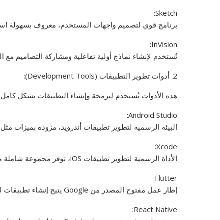
Sketch:
برنامج قوي لتصميم واجهات المستخدم، معروف بسهولة استخد
InVision:
تُستخدم لإنشاء نماذج أولية تفاعلية ومشاركة التصاميم مع 
2. أدوات تطوير التطبيقات (Development Tools):
هذه الأدوات تُستخدم لبرمجة وإنشاء التطبيقات بشكل كامل:
Android Studio:
البيئة الرسمية لتطوير تطبيقات أندرويد، مزودة بميزات مثل 
Xcode:
الأداة الرسمية لتطوير تطبيقات iOS، توفر مجموعة شاملة من الأدوات للمطورين لبناء تطبيقات عالية الجودة.
Flutter:
إطار عمل مفتوح المصدر من Google يتيح إنشاء تطبيقات لنظامي Android وiOS باستخدام قاعدة كود واحدة.
React Native: