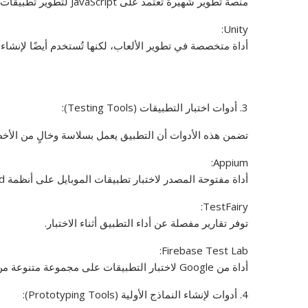
منصة تطوير شهيرة تعتمد على JavaScript لتطوير تطبيقات متعددة الأنظمة بكود مشترك.
Unity:
أداة متخصصة في تطوير الألعاب، لكنها تُستخدم أيضًا لإنشاء تط
3. أدوات اختبار التطبيقات (Testing Tools):
تضمن هذه الأدوات أن التطبيق يعمل بسلاسة وخالٍ من الأخط
Appium:
أداة مفتوحة المصدر لاختبار تطبيقات الموبايل على أنظمة Android وiOS.
TestFairy:
توفر تقارير مفصلة عن أداء التطبيق أثناء الاختبار.
Firebase Test Lab:
أداة من Google لاختبار التطبيقات على مجموعة متنوعة من الأجهزة والأنظمة.
4. أدوات لإنشاء النماذج الأولية (Prototyping Tools):