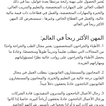
يُعتبر الحصول على مهنة رابحة مرتبطًا بعدة عوامل، بما في ذلك
الطلب العالي على المهارات المتخصصة، والتعليم والتدريب العالي،
والخبرة والمهارات المتخصصة، والعمل في قطاعات ذات قيمة مالية
عالية، والعمل في القطاع الخاص، وغيرها ، سمسنعرض لك المهن
الاكثر ربحاً في العالم.
المهن الأكثر ربحاً في العالم:
1. الأطباء والجراحون المتخصصون: يعتبر مجال الطب والجراحة واحدًا
من المجالات التي تتطلب تعليماً وتدريباً طويلاً ومتخصصًا، وعادةً ما
يحصل الأطباء والجراحون على رواتب عالية نظرًا لمسؤولياتهم
ومهاراتهم الفريدة.
2. المحامون والمستشارون القانونيون: يتطلب العمل في مجال
القانون درجة عالية من التعليم والخبرة، والمحامون والمستشارون
القانونيون الناجحون عادةً يحققون دخلاً جيداً.
3. رجال الأعمال الناجحون والمديرون التنفيذيون: قادة الشركات
ورجال الأعمال الناجحون عادةً يحققون أرباحاً كبيرة، خاصةً إذا كانوا
يديرون شركات كبيرة أو إذا نجحوا في تأسيس شركاتهم الخاصة.