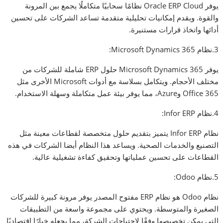
يوفر Oracle ERP Cloud نظامًا سحابيًا متكاملًا يجمع بين المرونة
والقوة. ويقدم إمكانيات تحليلية متقدمة تساعد الشركات على تحسين
أدائها واتخاذ قرارات مستنيرة.
3.نظام Microsoft Dynamics 365:
يوفر Microsoft Dynamics 365 حلول ERP شاملة للشركات من
مختلف الأحجام. ويتكامل بسلاسة مع أدوات Microsoft الأخرى مثل
Office 365 وAzure، مما يوفر بيئة عمل متكاملة وسهلة الاستخدام.
4.نظام Infor ERP:
نظام Infor ERP يتميز بتقديم حلول متخصصة لقطاعات معينة مثل
التصنيع والخدمات الصحية. ويساعد هذا النظام أيضا الشركات في هذه
القطاعات على تحسين عملياتها وتحقيق كفاءة تشغيلية عالية.
5.نظام Odoo:
نظام Odoo هو نظام ERP مفتوح المصدر يوفر مرونة كبيرة للشركات
الصغيرة والمتوسطة. ويحتوي على مجموعة واسعة من التطبيقات
التي يمكن تخصيصها وفقًا لاحتياجات الشركة، مما يجعله خيارًا اقتصاديًا