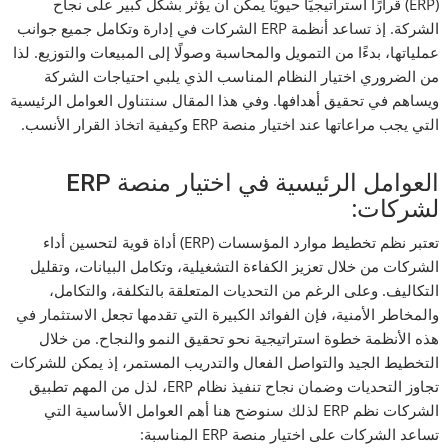
(ERP) قرارًا استراتيجيًا حيويًا يمكن أن يؤثر بشكل كبير على نجاح
الشركة. إذ تساعد أنظمة ERP الشركات في إدارة وتكامل جميع جوانب
عملياتها، بدءًا من التمويل والمحاسبة وصولًا إلى المبيعات والتوزيع. لذا
من الضروري اختيار النظام المناسب الذي يلبي احتياجات الشركة
ويساهم في تحقيق أهدافها. وفي هذا المقال سنتناول العوامل الرئيسية
التي يجب مراعاتها عند اختيار منصة ERP وكيفية اتخاذ القرار الأنسب.
العوامل الرئيسية في اختيار منصة ERP
لشركات:
تعتبر نظم تخطيط موارد المؤسسات (ERP) أداة قوية لتحسين أداء
الشركات من خلال تعزيز الكفاءة التشغيلية، وتكامل البيانات، وتقليل
التكاليف. وعلى الرغم من التحديات المتعلقة بالتكلفة، والتكامل،
والمخاطر الأمنية، فإن الفوائد الكبيرة التي تقدمها تجعل الاستثمار في
هذه الأنظمة خطوة استراتيجية نحو تحقيق النمو والنجاح. من خلال
التخطيط الجيد والتواصل الفعال والتدريب المستمر، إذ يمكن للشركات
تجاوز التحديات وضمان نجاح تنفيذ نظام ERP، لذل من المهم تطبيق
الشركات نظم ERP لذلك سنوضح هنا أهم العوامل الأساسية التي
تساعد الشركات على اختيار منصة ERP المناسبة: