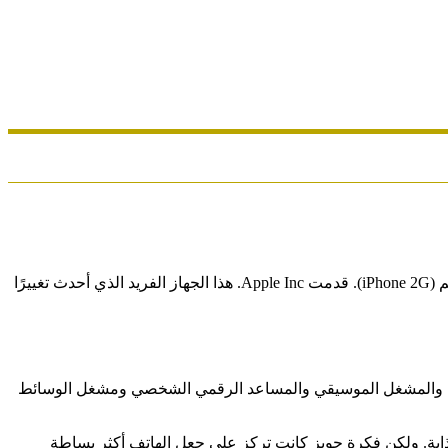
في عام 2007، شهدت صناعة الهواتف الذكية ثورة حقيقية مع إطلاق أحد أبرز الأجهزة في تاريخ التكنولوجيا المحمولة، وهو أول ايفون في العالم (iPhone 2G). قدمت Apple Inc. هذا الجهاز الفريد الذي أحدث تغييرًا
 المحمولة إلى جهاز شامل يجمع بين الهاتف والمشغل الموسيقي والمساعد الرقمي الشخصي ومشغل الوسائط
سهلة وجذابة. ولكن فكرة جوبز كانت تركز على جعل الهاتف أكثر بساطة