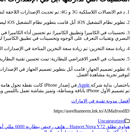
1. دعم الاتصالات اللاسلكية 3G و 4G: تم تحديث الإصدارات اللاحقة لتدعم تقنيات الاتصال اللاسلكي الأحدث مثل 3G و 4G. هذا أدى إلى زيادة سرعة التصفح وتنزيل البيانات وتحسين تجربة الاتصال.
2. تطوير نظام التشغيل iOS: أبل قامت بتطوير نظام التشغيل iOS ليصبح أكثر تقدمًا واستقرارًا. تم إضافة ميزات جديدة وتحسين أداء النظام وتعزيز الأمان.
البصري وتقنيات التعرف على الوجوه وتحسينات في تطبيق الكاميرا لتو
4. زيادة سعة التخزين: تم زيادة سعة التخزين المتاحة في الإصدارات اللاحقة من iPhone، مما يسمح للمستخدمين بتخزين المزيد من البيانات والتطبيقات والملفات.
5. تحسينات في العمر الافتراضي للبطارية: تمت تحسين تقنية البطارية في الإصدارات اللاحقة، مما أدى إلى زيادة عمر البطارية وتحسين كفاءة استهلاك الطاقة.
لتوفير تجربة مشاهدة أفضل.
باختصار، بداية شركة
Apple
في إصدار iPhone كانت نقط
تم تصميم الأول iPhone بأناقة وبساطة، وتميز بشاشة تعمل باللمس وواجهة مستخدم بديهية.
أفضل مدونة تقنية في الامارات
https://aseelhameem.lnk.to/AlMafroodID
Uncategorized
تصفّح
هواوي تطلق Huawei Nova Y72 .. هاتف رخيص ببطارية 6000 مللي أمبير