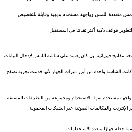
ة تعمل باللمس متعددة اللمس وواجهة مستخدم بديهية وقابلة للتخصيص
. كان يحتوي على شاشة تعمل باللمس بحجم 3.5 بوصة ولم يكن يحتوي على لوحة مفاتيح فيزيائية، بل كان يعتمد على شاشة اللمس لإدخال البيانات
 Retina: كانت شاشة iPhone الأصلي تعرض بدقة 320 × 480 بكسل، وهي تقنية شاشة LCD متعددة اللمس تعرف بـ “شاشة Retina”. كانت الشاشة واحدة من أبرز ميزات الجهاز لأنها قدمت تجربة تصفح