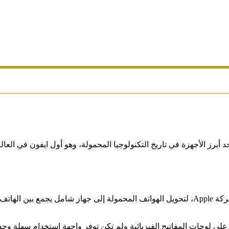
فكرة الأول iPhone في العالم جاءت من رؤية ستيف جوبز، مؤسس شركة Apple، لتحويل الهواتف
تمد بشكل رئيسي على لوحات المفاتيح الفيزيائية ولم تكن توفر واجهة استخدام 