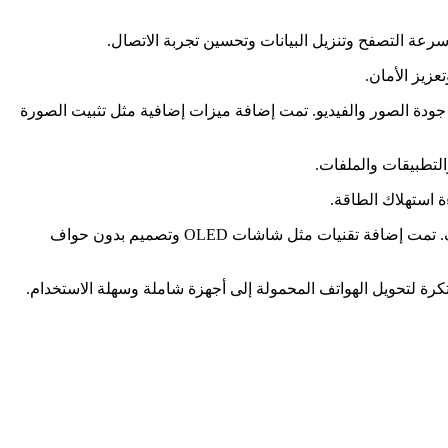
ات اللاحقة من iPhone، بما في ذلك زيادة دقة الكاميرا وتحسين جودة الصور والفيديو. تمت إضافة ميزات إضافية مثل تثبيت الصورة
6. تطوير تصميم الجهاز: قامت أبل بتطوير تصميم الجهاز في الإصدارات اللاحقة من iPhone، مع استخدام مواد أكثر متانة وشاشات أكبر وأنحف. تمت إضافة تقنيات مثل شاشات OLED وتصميم بدون حواف
ه المبتكرة لتحويل الهواتف المحمولة إلى أجهزة شاملة وسهلة الاستخدام.