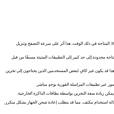
1. عدم دعم الاتصالات اللاسلكية 3G: كان الأول iPhone في العالم يدعم فقط الاتصالات اللاسلكية 2G والتي كانت أبطأ من التقنية اللاسلكية 3G المتاحة في ذلك الوقت. هذا أثر على سرعة التصفح وتنزيل
هات الخارجية. كانت الخيارات المتاحة محدودة إلى حد كبير إلى التطبيقات المثبتة مسبقًا من قبل
i في العالم، كانت السعة التخزينية المتاحة محدودة، حيث كانت تتراوح بين 4 و16 جيجابايت فقط. هذا قد يكون غير كافٍ لبعض المستخدمين الذين يحتاجون إلى تخزين