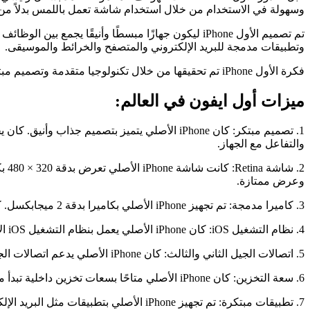
وسهولة في الاستخدام من خلال استخدام شاشة تعمل باللمس بدلاً من الأ
تم تصميم الأول iPhone ليكون جهازًا مبسطًا وأنيق
وتطبيقات مدمجة للبريد الإلكتروني والمتصفح والخرائط والموسيقى.
فكرة الأول iPhone تم تحقيقها من خلال تكنولوجيا متقدمة وتصميم مبتكر، وقد أثبتت نجاحها في تغيير صناعة الهواتف المحمولة وفتح الأبواب لتطوير هواتف ذكية أكثر تقدمًا في المستقبل.
ميزات أول ايفون في العالم:
والتفاعل مع الجهاز.
وعرض ممتازة.
3. كاميرا مدمجة: تم تجهيز iPhone الأصلي بكاميرا بدقة 2 ميجابكسل. كانت الكاميرا قادرة على التقاط الصور وتسجيل الفيديو بدقة VGA.
4. نظام التشغيل iOS: كان iPhone الأصلي يعمل بنظام التشغيل iOS الأول، وهو نظام تشغيل تطور بواسطة Apple خصيصًا لأجهزتها. قدم iOS واجهة مستخدم سهلة الاستخدام ومجموعة من التطبيقات المسبقة.
5. اتصالات الجيل الثاني والثالث: كان iPhone الأصلي يدعم اتصالات الجيل الثاني (2G) والجيل الثالث (3G)، مما سمح للمستخدمين بالتصفح عبر الإنترنت والمكالمات الصوتية عبر الشبكات المحمولة.
6. سعة التخزين: كان iPhone الأصلي متاحًا بسعات تخزين داخلية تبدأ من 4 جيجابايت وتصل إلى 16 جيجابايت.
7. تطبيقات مبتكرة: تم تجهيز iPhone الأصلي بتطبيقات مثل البريد الإلكتروني والرسائل النصية ومشغل الموسيقى ومتصفح الويب والخرائط، مما جعله جهازًا متعدد الاستخدامات.