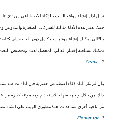
تزيل أداة إنشاء مواقع الويب بالذكاء الاصطناعي من Hostinger التعقيد من تطوير الويب.
حيث تعتبر هذه الأداة مثالية للشركات الصغيرة والمدونين 
بالتّالي يمكنك إنشاء موقع ويب كامل دون الحاجة إلى كتابة 
يمكنك ببساطة إختيار القالب المفضل لديك وتخصيص التصمي
Canva
وإن لم تكن أداة ذكاء اصطناعي حصرية فإن أداة canva تستخدم الذكاء الاصطناعي لتقديم اقتراحات التصميم والقوالب وإمكانيات تحرير الصور.
ذلك من خلال واجهة سهلة الاستخدام ومجموعة كبيرة من عن
من ناحية أخرى تساعد Canva مطوري الويب على إنشاء تصميمات ويب جذابة بصرياً بدون مهارات تصميم واسعة النطاق.
Elementor