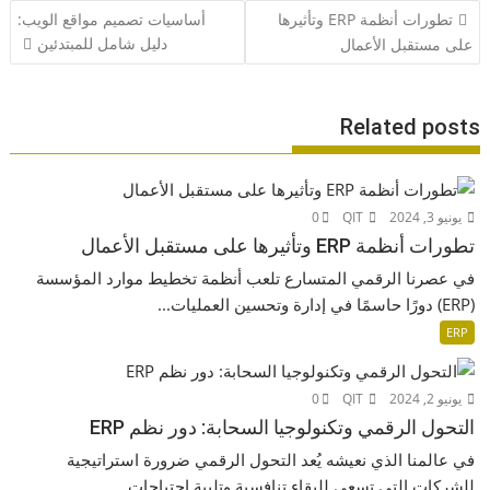
تصفّح
تطورات أنظمة ERP وتأثيرها
أساسيات تصميم مواقع الويب:
المقالات
دليل شامل للمبتدئين
على مستقبل الأعمال
Related posts
يونيو 3, 2024
QIT
0
تطورات أنظمة ERP وتأثيرها على مستقبل الأعمال
في عصرنا الرقمي المتسارع تلعب أنظمة تخطيط موارد المؤسسة
(ERP) دورًا حاسمًا في إدارة وتحسين العمليات...
ERP
يونيو 2, 2024
QIT
0
التحول الرقمي وتكنولوجيا السحابة: دور نظم ERP
في عالمنا الذي نعيشه يُعد التحول الرقمي ضرورة استراتيجية
للشركات التي تسعى للبقاء تنافسية وتلبية احتياجات...