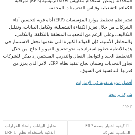
المحددة. ويمكن استخدام مقاييس الأداء الرئيسية (KPIs) لمراقبة
الكفاءة التشغيلية وقياس التحسينات المحققة.
تعتبر نظم تخطيط موارد المؤسسات (ERP) أداة قوية لتحسين أداء
الشركات من خلال تعزيز الكفاءة التشغيلية، وتكامل البيانات، وتقليل
التكاليف. وعلى الرغم من التحديات المتعلقة بالتكلفة، والتكامل،
والمخاطر الأمنية، فإن الفوائد الكبيرة التي تقدمها تجعل الاستثمار في
هذه الأنظمة خطوة استراتيجية نحو تحقيق النمو والنجاح. من خلال
التخطيط الجيد والتواصل الفعال والتدريب المستمر، إذ يمكن للشركات
تجاوز التحديات وضمان نجاح تنفيذ نظام ERP، الأمر الذي يعزز من
قدرتها التنافسية في السوق.
أفضل مدونة تقنية في الإمارات
شركة برمجة
ERP
تصفّح
كيفية اختيار منصة ERP
تحليل البيانات واتخاذ القرارات
المقالات
الذكية باستخدام نظم ERP
المناسبة لشركة