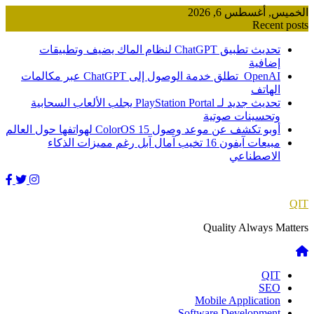
Skip
الخميس, أغسطس 6, 2026
to
Recent posts
content
تحديث تطبيق ChatGPT لنظام الماك يضيف وتطبيقات
إضافية
OpenAI تطلق خدمة الوصول إلى ChatGPT عبر مكالمات
الهاتف
تحديث جديد لـ PlayStation Portal يجلب الألعاب السحابية
وتحسينات صوتية
أوبو تكشف عن موعد وصول ColorOS 15 لهواتفها حول العالم
مبيعات آيفون 16 تخيب آمال آبل رغم مميزات الذكاء
الاصطناعي
QIT
Quality Always Matters
QIT
SEO
Mobile Application
Software Development