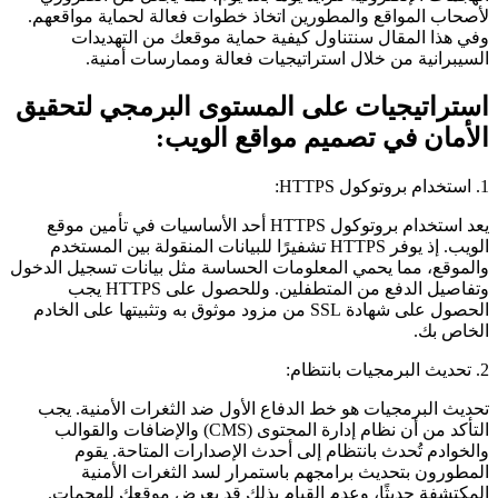
لأصحاب المواقع والمطورين اتخاذ خطوات فعالة لحماية مواقعهم.
وفي هذا المقال سنتناول كيفية حماية موقعك من التهديدات
السيبرانية من خلال استراتيجيات فعالة وممارسات أمنية.
استراتيجيات على المستوى البرمجي لتحقيق
الأمان في تصميم مواقع الويب:
1. استخدام بروتوكول HTTPS:
يعد استخدام بروتوكول HTTPS أحد الأساسيات في تأمين موقع
الويب. إذ يوفر HTTPS تشفيرًا للبيانات المنقولة بين المستخدم
والموقع، مما يحمي المعلومات الحساسة مثل بيانات تسجيل الدخول
وتفاصيل الدفع من المتطفلين. وللحصول على HTTPS يجب
الحصول على شهادة SSL من مزود موثوق به وتثبيتها على الخادم
الخاص بك.
2. تحديث البرمجيات بانتظام:
تحديث البرمجيات هو خط الدفاع الأول ضد الثغرات الأمنية. يجب
التأكد من أن نظام إدارة المحتوى (CMS) والإضافات والقوالب
والخوادم تُحدث بانتظام إلى أحدث الإصدارات المتاحة. يقوم
المطورون بتحديث برامجهم باستمرار لسد الثغرات الأمنية
المكتشفة حديثًا، وعدم القيام بذلك قد يعرض موقعك للهجمات.