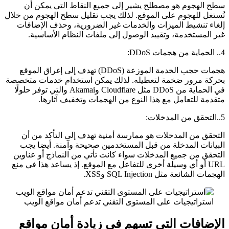
سطح الهجوم هو مصطلح يشير إلى جميع النقاط التي يمكن أن
تُستغل للهجوم على الموقع. لذلك يجب تقليل سطح الهجوم من خلال
إلغاء تنشيط الميزات والخدمات غير الضرورية، وحذف الإضافات
غير المستخدمة، وتقييد الوصول إلى ملفات النظام الأساسية.
4.. الحماية من هجمات DDoS:
هجمات حجب الخدمة الموزعة (DDoS) تهدف إلى إغراق الموقع
بحركة مرور ضخمة لتعطيله. لذلك يمكن استخدام خدمات متخصصة
في الحماية من DDoS مثل Cloudflare وAkamai والتي توفر حلولًا
متقدمة للتعامل مع هذا النوع من الهجمات وتخفيف آثارها.
5..التحقق من المدخلات:
التحقق من المدخلات هو ممارسة أمنية تهدف إلى التأكد من أن
البيانات المدخلة من قبل المستخدمين صحيحة وآمنة. أيضا يجب
التحقق من جميع المدخلات سواء كانت تأتي من النماذج أو عناوين
URL أو أي وسيلة أخرى للتفاعل مع الموقع. إذ يساعد هذا في منع
الهجمات الشائعة مثل SQL Injection وXSS.
استراتيجيات على المستوى التقني تدعم أمان مواقع الويب
الإضافات التي تسهم في زيادة أمان مواقع