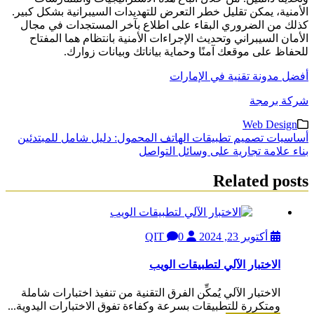
الأمنية، يمكن تقليل خطر التعرض للتهديدات السيبرانية بشكل كبير.
كذلك من الضروري البقاء على اطلاع بآخر المستجدات في مجال
الأمان السيبراني وتحديث الإجراءات الأمنية بانتظام هما المفتاح
للحفاظ على موقعك آمنًا وحماية بياناتك وبيانات زوارك.
أفضل مدونة تقنية في الإمارات
شركة برمجة
Web Design
تصفّح
أساسيات تصميم تطبيقات الهاتف المحمول: دليل شامل للمبتدئين
بناء علامة تجارية على وسائل التواصل
المقالات
Related posts
أكتوبر 23, 2024
QIT
0
الاختبار الآلي لتطبيقات الويب
الاختبار الآلي يُمكِّن الفرق التقنية من تنفيذ اختبارات شاملة
ومتكررة للتطبيقات بسرعة وكفاءة تفوق الاختبارات اليدوية...