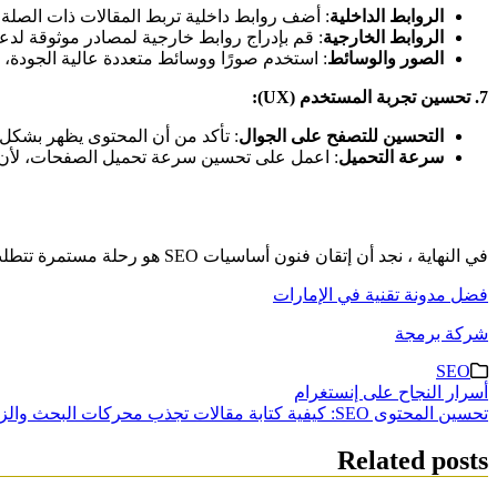
الروابط الداخلية
: أضف روابط داخلية تربط المقالات ذات الصلة
الروابط الخارجية
: قم بإدراج روابط خارجية لمصادر موثوقة لدع
الصور والوسائط
: استخدم صورًا ووسائط متعددة عالية الجودة، وأضف نصوصًا بديلة (Alt Text) تحتوي على ا
7.
تحسين تجربة المستخدم
(UX):
التحسين للتصفح على الجوال
: تأكد من أن المحتوى يظهر بشكل
سرعة التحميل
: اعمل على تحسين سرعة تحميل الصفحات، لأن ال
في النهاية ، نجد أن إتقان فنون أساسيات SEO هو رحلة مستمرة تتطلب مزيجًا من الفهم العميق للتقنيات واستمرارية العمل والتحديثات.
فضل مدونة تقنية في الإمارات
شركة برمجة
SEO
تصفّح
أسرار النجاح على إنستغرام
تحسين المحتوى SEO: كيفية كتابة مقالات تجذب محركات البحث والزوار
المقالات
Related posts