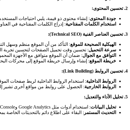
2.
تحسين المحتوى
:
جودة المحتوى
: إنشاء محتوى ذو قيمة، يلبي احتياجات المستخد
استخدام الكلمات المفتاحية
: إدراج الكلمات المفتاحية في الع
3.
تحسين العناصر الفنية
(Technical SEO):
الهيكلية الصحيحة للموقع
: التأكد من أن الموقع منظم وسهل التن
سرعة التحميل
: تحسين وقت تحميل الصفحات لتحسين تجربة ا
التوافق مع الجوال
: ضمان أن الموقع متوافق مع الأجهزة المحمو
خريطة الموقع
: إنشاء وإرسال خريطة الموقع إلى محركات البح
4.
تحسين الروابط
(Link Building):
الروابط الداخلية
: استخدام الروابط الداخلية لربط صفحات الموقع
الروابط الخارجية
: الحصول على روابط من مواقع أخرى تشير إ
5.
تحليل الأداء والتعديل
:
تحليل البيانات
: استخدام أدوات مثل Google Analytics وGoogle Search Console لتحليل الأداء ومعرفة ما يمكن تحسينه.
التحديث المستمر
: البقاء على اطلاع دائم بالتحديثات الخاصة بم