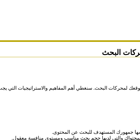
اسيات SEO وكيفية البدء بتحسين موقعك لمحركات البحث. سنغطي أهم المفاهيم والاسترا
خدمها جمهورك المستهدف للبحث عن المحتوى.
لة بمحتواك والتي لديها حجم بحث مناسب ومستوى منافسة معقول.