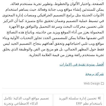
الصفحة، واختيار الألوان والخطوط، وتطوير تجربة مستخدم فعالة،
يمكن للمبتدئين إنشاء مواقع ويب جذابة وفعالة. حيث يساهم استخدام
الأدوات الحديثة مثل برامج التصميم الجرافيكي ومنصات إدارة المحتوى
في تبسيط عملية التصميم وضمان تحقيق نتائج متميزة. كما أن التركيز
على تحسين محركات البحث وسرعة التحميل والتوافق مع الأجهزة
المحمولة يعزز من أداء الموقع ويزيد من جاذبيته. وباتباع هذه النصائح
التي تضمنها مقالنا يمكن للمصممين الجدد تجاوز التحديات الأولية وبناء
مواقع ويب تلبي احتياجاتهم وتحقق أهدافهم بنجاح. التصميم الجيد ليس
فقط حول المظهر الجمالي، بل هو مزيج من الفن والوظيفة الذي يخلق
تجربة مستخدم رائعة ويعزز من قيمة العلامة التجارية.
أفضل مدونة تقنية في الإمارات
شركة برمجة
Web Design
تصفّح
تحسين إدارة سلسلة التوريد
تصميم مواقع الويب الذكية: تكامل
المقالات
باستخدام نظم ERP
الذكاء الاصطناعي وتجربة