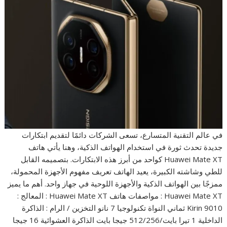
في عالم التقنية المتسارع، تسعى الشركات دائمًا لتقديم ابتكارات
جديدة تحدث ثورة في استخدام الهواتف الذكية، وهنا يأتي هاتف
Huawei Mate XT كواحد من أبرز هذه الابتكارات. بتصميمه القابل
للطي وشاشته الكبيرة، يعيد الهاتف تعريف مفهوم الأجهزة المحمولة،
ممزجًا بين الهواتف الذكية والأجهزة اللوحية في جهاز واحد. أهم ما يميز
Huawei Mate XT : مواصفات هاتف Huawei Mate XT : المعالج :
Kirin 9010 ثماني النواة تكنولوجيا 7 نانو التخزين / الرام : الذاكرة
الداخلية 1 تيرا بايت/512/256 جيجا بايت الذاكرة العشوائية 16 جيجا